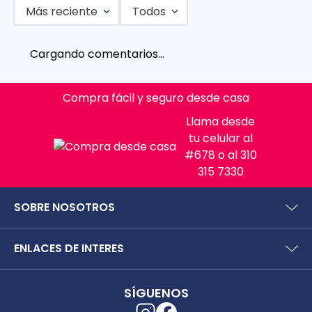
Más reciente
Todos
Cargando comentarios…
Compra fácil y seguro desde casa
Llama desde
tu celular al
#678 o al 310
315 7330
SOBRE NOSOTROS
¿Quiénes somos?
ENLACES DE INTERES
Preguntas frecuentes
Políticas y términos de uso
SIC (Superintendencia deIndustria y Comercio).
Puntos Saludables
SÍGUENOS
Superfinanciera
Términos y condiciones puntos saludables
Trabaja con nosotros