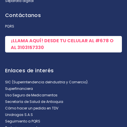
Separata digital
Contáctanos
PQRS
¡LLAMA AQUÍ! DESDE TU CELULAR AL
#678
O
AL
3103157330
Enlaces de interés
SIC (Superintendencia deIndustria y Comercio).
Superfinanciera
Uso Seguro de Medicamentos
Secretaría de Salud de Antioquia
Cómo hacer un pedido en TDV
Unidrogas S.A.S
Seguimiento a PQRS