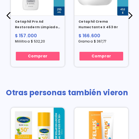
Cetaphil Pro Ad
Cetaphil Crema
Restoraderm Limpiador
Humectante X 453 Gr
X 295ml
$ 157.000
$ 166.600
Mililitro a $ 532,20
Gramo a $ 367,77
Comprar
Comprar
Otras personas también vieron