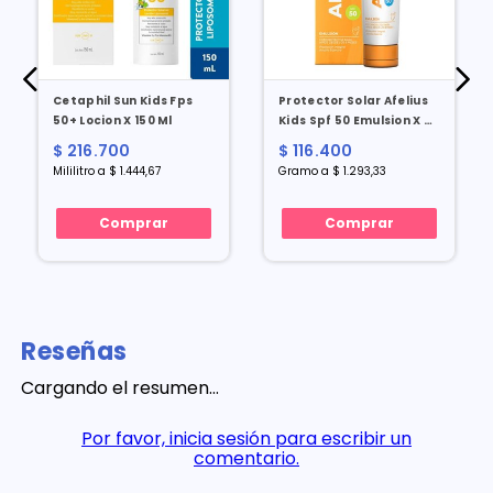
Cetaphil Sun Kids Fps
Protector Solar Afelius
na
50+ Locion X 150 Ml
Kids Spf 50 Emulsion X 90
Gr
$ 216.700
$ 116.400
Mililitro a $ 1.444,67
Gramo a $ 1.293,33
Comprar
Comprar
Reseñas
Cargando el resumen…
Por favor, inicia sesión para escribir un
comentario.