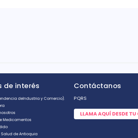
rellas
 de interés
Contáctanos
PQRS
tendencia deIndustria y Comercio).
era
nosotros
LLAMA AQUÍ DESDE TU
de Medicamentos
dido
e Salud de Antioquia