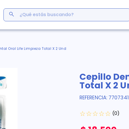
¿Qué estás buscando?
ás Buscados
men
ntal Oral Life Limpieza Total X 2 Und
r
ro
Cepillo Den
em
s
Total X 2 
inofén
y
REFERENCIA
:
7707341
 cafe
☆
☆
☆
☆
☆
(
0
)