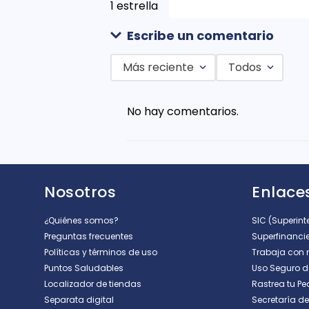
1 estrella
Escribe un comentario
Más reciente
Todos
Agregar comentario
No hay comentarios.
Título
Califica el producto de 1 a 5 est
Nosotros
Enlaces
★
★
★
★
★
Tu nombre
¿Quiénes somos?
SIC (Superin
Preguntas frecuentes
Superfinanci
Políticas y términos de uso
Trabaja con 
Puntos Saludables
Uso Seguro 
Dirección de email
Localizador de tiendas
Rastrea tu Pe
Separata digital
Secretaría d