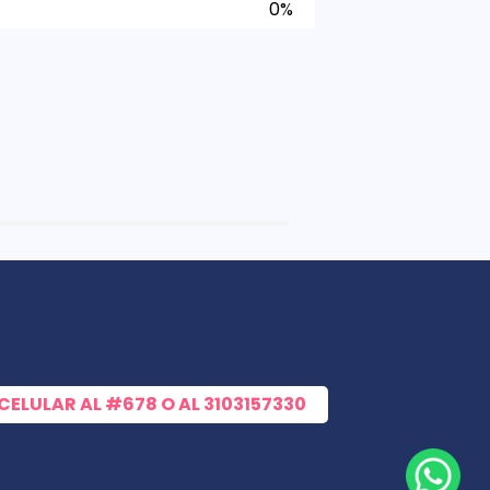
0%
 CELULAR AL
#678
O AL
3103157330