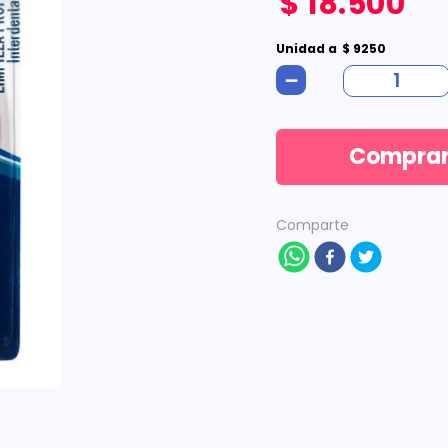
$
18
.
500
Unidad
a
$
9250
－
Compra
Comparte