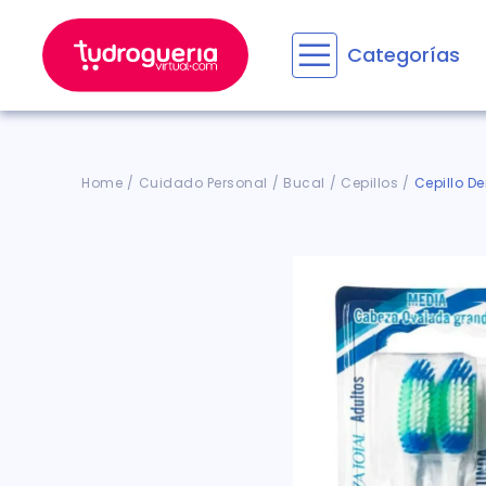
Categorías
Términos M
1
.
floratil
2
.
aceru
Cuidado Personal
Bucal
Cepillos
Cepillo De
3
.
marime
4
.
mounja
5
.
forz
6
.
cyclof
7
.
pañale
8
.
acetam
9
.
wegov
10
.
ensure