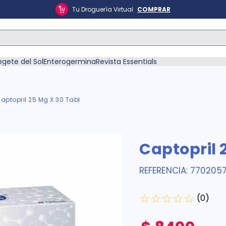
Tu Droguería Virtual
COMPRAR
ás Buscados
egete del Sol
Enterogermina
Revista Essentials
aptopril 25 Mg X 30 Tabl
én
Captopril 
REFERENCIA
:
7702057
☆
☆
☆
☆
☆
(
0
)