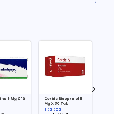
no 5 Mg X 10
Corbis Bisoprolol 5
Biso
Mg X 30 Tabl
30 
$ 20.200
$ 9.