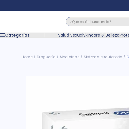
¿Qué estás buscando?
Términos M
Categorías
Salud Sexual
Skincare & Belleza
Prot
1
.
floratil
2
.
acerumen
3
.
marimer
Droguería
Medicinas
Sistema circulatorio
C
4
.
mounjaro
5
.
forz
6
.
acetaminof
7
.
pañales
8
.
wegovy
9
.
cyclofem
10
.
vitamina c