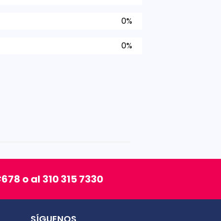
0%
0%
678 o al 310 315 7330
SÍGUENOS