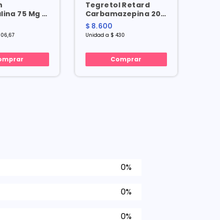
n
Tegretol Retard
Asa
lina 75 Mg X
Carbamazepina 200
Acet
Mg X 20 Cap
Mg X
$ 8.600
$ 7.
906,67
Unidad a $ 430
Unidad
omprar
Comprar
0%
0%
0%