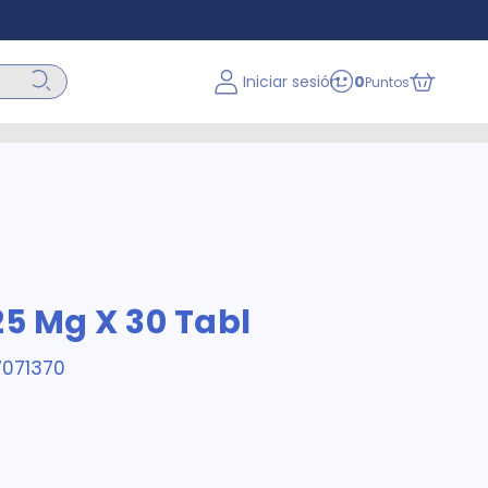
Iniciar sesión
0
Puntos
25 Mg X 30 Tabl
071370