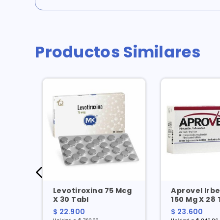
Productos Similares
Mg X
Levotiroxina 75 Mcg
Aprovel Irb
X 30 Tabl
150 Mg X 28 
$ 22.900
$ 23.600