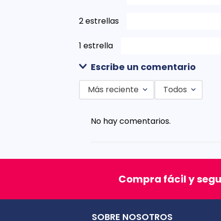
2 estrellas
1 estrella
Escribe un comentario
Más reciente
Todos
Agregar comentario
No hay comentarios.
Título
Califica el producto de 1 a 5 est
Compra fácil y seg
★
★
★
★
★
Tu nombre
SOBRE NOSOTROS