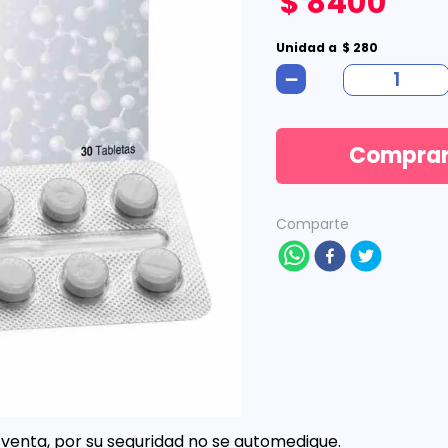
$
8400
Unidad
a
$
280
－
Compra
Comparte
venta, por su seguridad no se automedique.