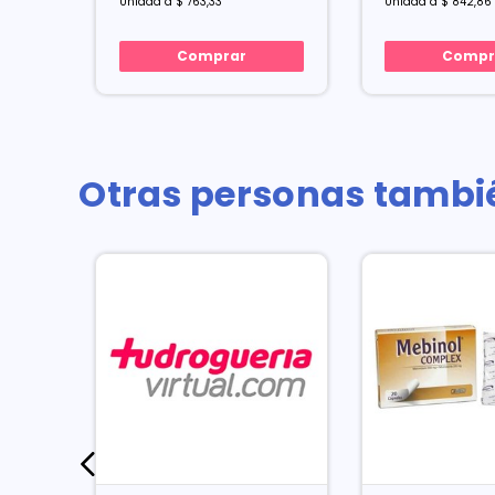
Unidad a $ 763,33
Unidad a $ 842,86
Comprar
Compr
Otras personas tambi