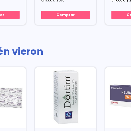
Unidad a $ 370
Unidad a $ 
ar
Comprar
C
én vieron