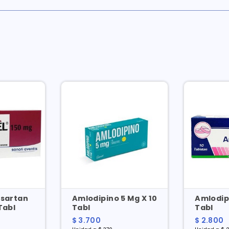
esartan
Amlodipino 5 Mg X 10
Amlodipi
Tabl
Tabl
Tabl
$ 3.700
$ 2.800