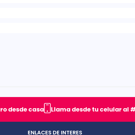
rellas
uro desde casa
Llama desde tu celular al #
ENLACES DE INTERES