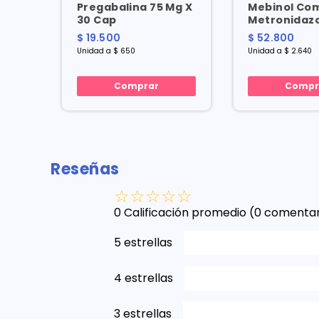
Pregabalina 75 Mg X
Mebinol Co
 40
30 Cap
Metronidazo
600/200 Mg 
$ 19.500
$ 52.800
Cap
Unidad a $ 650
Unidad a $ 2.640
Comprar
Compr
Reseñas
☆
☆
☆
☆
☆
0 Calificación promedio
(0 comentar
5 estrellas
4 estrellas
3 estrellas