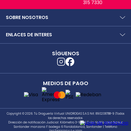
315 7330
SOBRE NOSOTROS
¿Quiénes somos?
ENLACES DE INTERES
Preguntas frecuentes
Políticas y términos de uso
SIC (Superintendencia deIndustria y Comercio).
Puntos Saludables
SÍGUENOS
Superfinanciera
Términos y condiciones puntos saludables
Trabaja con nosotros
Localizador de tiendas
Uso seguro de medicamentos
Separata digital
Rastrea tu pedido
MEDIOS DE PAGO
Secretaría de Salud de Antioquia
Unidrogas S.A.S.
Cómo hacer un pedido en TDV
Seguimiento a PQRS
Copyright © 2026. Tú Droguería Virtual UNIDROGAS S.A.S Nit: 890208788-9 |Todos
los derechos reservados.
Dirección de notificación Judicial: Kilómetro 3-981 M T vía río frío zona franca
Santander manzana F bodega 6 Floridablanca, Santander | Teléfono: