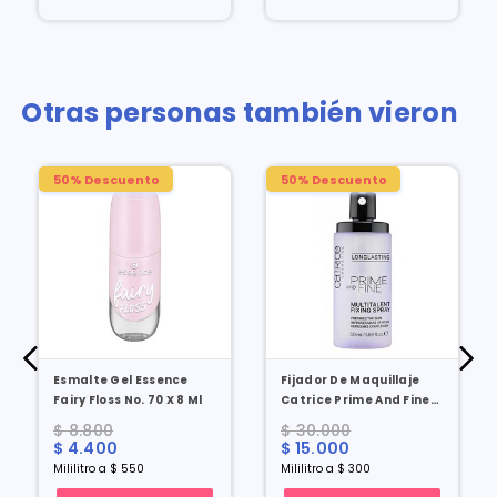
Otras personas también vieron
50% Descuento
50% Descuento
Esmalte Gel Essence
Fijador De Maquillaje
Fairy Floss No. 70 X 8 Ml
Catrice Prime And Fine
Spray X 50 Ml
$ 8.800
$ 30.000
$ 4.400
$ 15.000
Mililitro a $ 550
Mililitro a $ 300