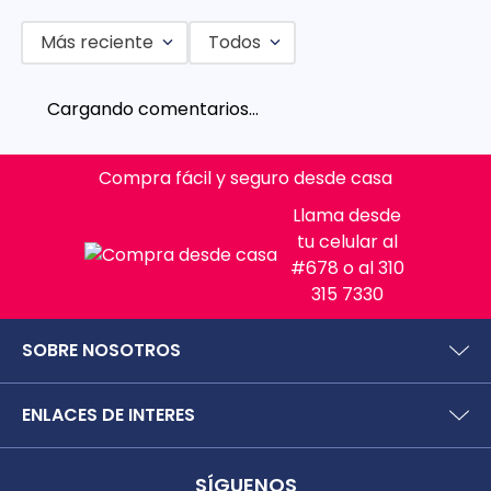
Más reciente
Todos
Agregar comentario
Cargando comentarios…
Título
Compra fácil y seguro desde casa
Califica el producto de 1 a 5 estrellas
Llama desde
tu celular al
★
★
★
★
★
#678 o al 310
Tu nombre
315 7330
SOBRE NOSOTROS
Dirección de email
¿Quiénes somos?
ENLACES DE INTERES
Preguntas frecuentes
Políticas y términos de uso
SIC (Superintendencia deIndustria y Comercio).
Escribe un comentario
Puntos Saludables
SÍGUENOS
Superfinanciera