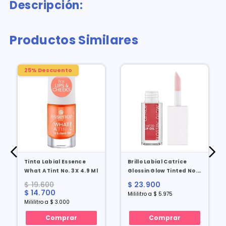
Descripción:
Productos Similares
25% Descuento
Tinta Labial Essence
Brillo Labial Catrice
What A Tint No. 3 X 4.9 Ml
Glossin Glow Tinted No.
20 X 4 Ml
$ 19.600
$ 23.900
$ 14.700
Mililitro a $ 5.975
Mililitro a $ 3.000
Comprar
Comprar