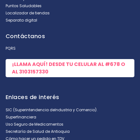
Puntos Saludables
Localizador de tiendas
Separata digital
Contáctanos
PQRS
¡LLAMA AQUÍ! DESDE TU CELULAR AL
#678
O
AL
3103157330
Enlaces de interés
SIC (Superintendencia deIndustria y Comercio).
Superfinanciera
Uso Seguro de Medicamentos
Secretaría de Salud de Antioquia
Cómo hacer un pedido en TDV