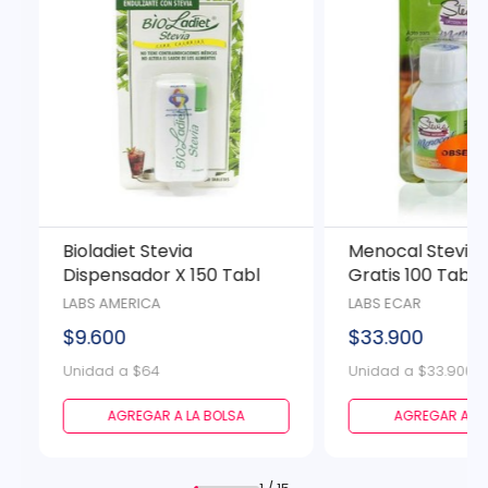
Bioladiet Stevia
Menocal Stevia 
Dispensador X 150 Tabl
Gratis 100 Tab
LABS AMERICA
LABS ECAR
$9.600
$33.900
Unidad a $64
Unidad a $33.900
AGREGAR A LA BOLSA
AGREGAR A LA