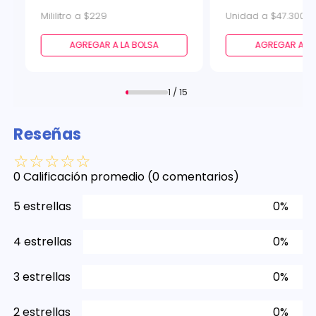
Mililitro a $229
Unidad a $47.300
AGREGAR A LA BOLSA
AGREGAR A LA
1 / 15
Reseñas
☆
☆
☆
☆
☆
0 Calificación promedio
(0 comentarios)
5 estrellas
0%
4 estrellas
0%
3 estrellas
0%
2 estrellas
0%