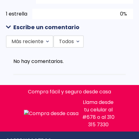
1 estrella
0%
Escribe un comentario
Más reciente
Todos
Agregar comentario
No hay comentarios.
Título
Califica el producto de 1 a 5 estrellas
Compra fácil y seguro desde casa
★
★
★
★
★
Llama desde
Tu nombre
tu celular al
#678 o al 310
315 7330
Dirección de email