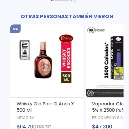
1 / 15
OTRAS PERSONAS TAMBIÉN VIERON
5%
Whisky Old Parr 12 Anos X
Vapeador Gluclo
500 Ml
5% X 2500 Puffs
MEICO SA
PR COMPANY S.A.S
$114.700
$47.300
$120.737