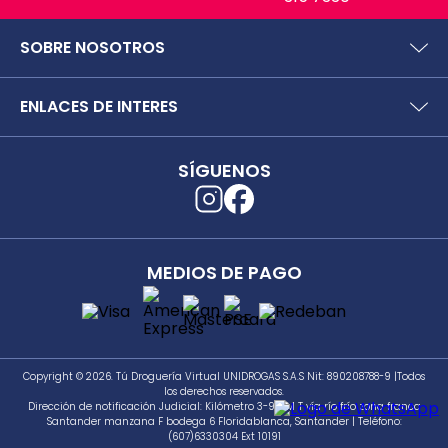
SOBRE NOSOTROS
¿Quiénes somos?
ENLACES DE INTERES
Preguntas frecuentes
Políticas y términos de uso
SIC (Superintendencia deIndustria y Comercio).
Puntos Saludables
SÍGUENOS
Superfinanciera
Términos y condiciones puntos saludables
Trabaja con nosotros
Localizador de tiendas
Uso seguro de medicamentos
Separata digital
Rastrea tu pedido
MEDIOS DE PAGO
Secretaría de Salud de Antioquia
Unidrogas S.A.S.
Cómo hacer un pedido en TDV
Seguimiento a PQRS
Copyright © 2026. Tú Droguería Virtual UNIDROGAS S.A.S Nit: 890208788-9 |Todos
los derechos reservados.
Dirección de notificación Judicial: Kilómetro 3-981 M T vía río frío zona franca
Santander manzana F bodega 6 Floridablanca, Santander | Teléfono:
(607)6330304 Ext 10191