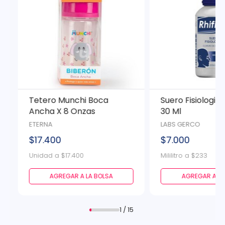
Tetero Munchi Boca
Suero Fisiologico
Ancha X 8 Onzas
30 Ml
ETERNA
LABS GERCO
$17.400
$7.000
Unidad a $17.400
Mililitro a $233
AGREGAR A LA BOLSA
AGREGAR A LA
1 / 15