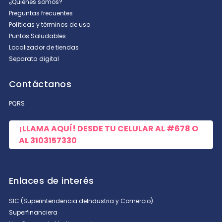
¿Quiénes somos?
Preguntas frecuentes
Políticas y términos de uso
Puntos Saludables
Localizador de tiendas
Separata digital
Contáctanos
PQRS
¡LLAMA AQUÍ! DESDE TU CELULAR AL
#678
O
AL
3103157330
Enlaces de interés
SIC (Superintendencia deIndustria y Comercio).
Superfinanciera