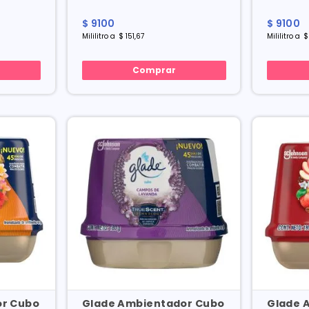
$
9100
$
9100
Mililitro
a
$
151
,
67
Mililitro
a
$
Comprar
or Cubo
Glade Ambientador Cubo
Glade 