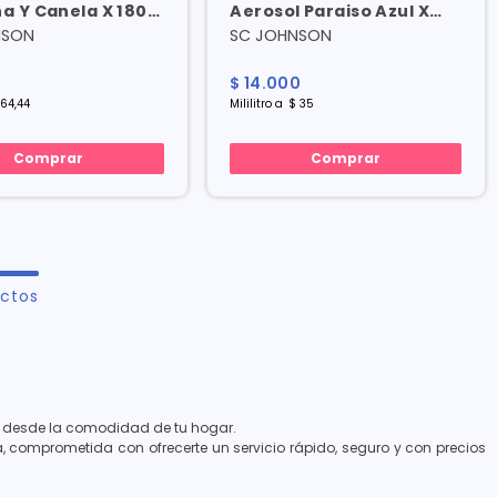
a Y Canela X 180
Aerosol Paraiso Azul X
400 Ml
NSON
SC JOHNSON
$
14
.
000
64
,
44
Mililitro
a
$
35
Comprar
Comprar
ctos
za desde la comodidad de tu hogar.
 comprometida con ofrecerte un servicio rápido, seguro y con precios