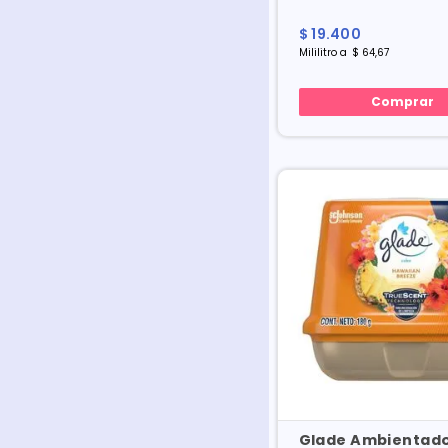
$
19
.
400
Mililitro
a
$
64
,
67
Comprar
Glade Ambientad