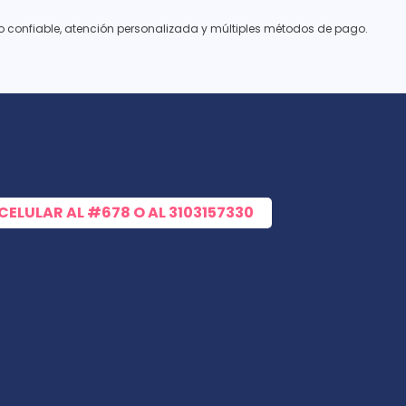
cio confiable, atención personalizada y múltiples métodos de pago.
 CELULAR AL
#678
O AL
3103157330