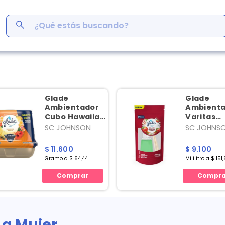
¿Qué estás buscando?
ás Buscados
men
r
Glade
Glade
ro
Ambientador
Ambient
Cubo Hawaiian
Varitas
Breeze X 180
Deleite
SC JOHNSON
SC JOHNS
em
Gr
Manzana 
s
Canela X 
$ 11.600
$ 9.100
inofén
Gramo a $ 64,44
Mililitro a $ 151
y
Comprar
Compra
 cafe
La Mujer