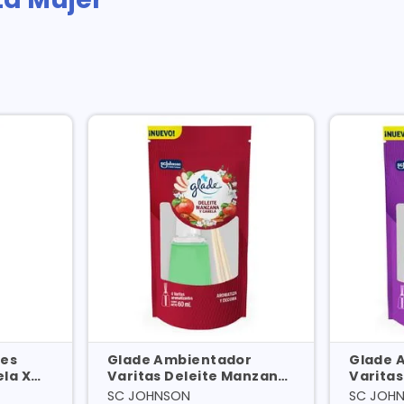
res
Glade Ambientador
Glade 
ela X
Varitas Deleite Manzana
Varitas
Y Canela X 60 Ml
60 Ml
SC JOHNSON
SC JOH