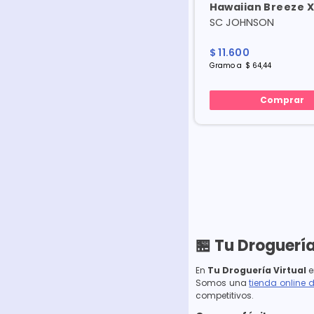
Hawaiian Breeze X
SC JOHNSON
$
11
.
600
Gramo
a
$
64
,
44
Comprar
🏪 Tu Droguería
En
Tu Droguería Virtual
e
Somos una
tienda online 
competitivos.