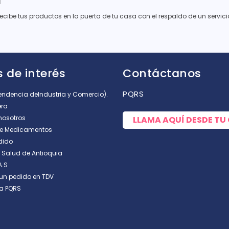
a
recibe tus productos en la puerta de tu casa con el respaldo de un servi
 de interés
Contáctanos
PQRS
tendencia deIndustria y Comercio).
era
nosotros
LLAMA AQUÍ DESDE TU
de Medicamentos
dido
e Salud de Antioquia
A.S
un pedido en TDV
a PQRS