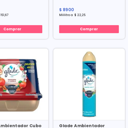
X 400 Ml
$
8900
151
,
67
Mililitro
a
$
22
,
25
Comprar
Comprar
Ambientador Cubo
Glade Ambientador