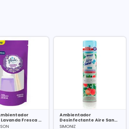
Ambientador
Ambientador
 Lavanda Fresca X
Desinfectante Aire Sano
Menta Y Pomelo Aerosol
NSON
SIMONIZ