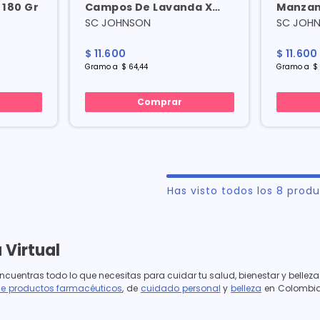
 180 Gr
Campos De Lavanda X
Manzan
180 Gr
Gr
SC JOHNSON
SC JOH
$
11
.
600
$
11
.
600
Gramo
a
$
64
,
44
Gramo
a
$
Comprar
Has visto todos los
8
produ
 Virtual
ncuentras todo lo que necesitas para cuidar tu salud, bienestar y belle
de productos farmacéuticos
, de
cuidado personal
y
belleza
en Colombia,