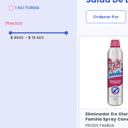
1 NO FORMA
Ordenar Por
$ 8900
–
$ 19.400
Eliminador De Olo
Familia Spray Can
300 Ml
PRODS FAMILIA