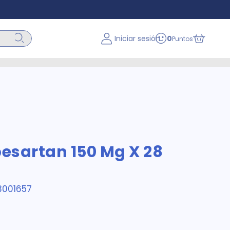
Iniciar sesión
0
Puntos
besartan 150 Mg X 28
3001657