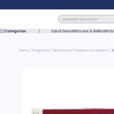
¿Qué estás buscando?
Términos M
Categorías
Salud Sexual
Skincare & Belleza
Prot
1
.
floratil
2
.
acerumen
3
.
marimer
Droguería
Medicinas
Sistema circulatorio
A
4
.
mounjaro
5
.
forz
6
.
acetaminof
7
.
pañales
8
.
wegovy
9
.
cyclofem
10
.
vitamina c