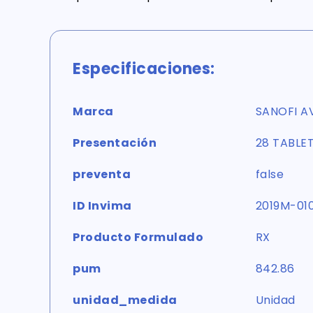
Especificaciones:
Marca
SANOFI A
Presentación
28 TABLE
preventa
false
ID Invima
2019M-01
Producto Formulado
RX
pum
842.86
unidad_medida
Unidad