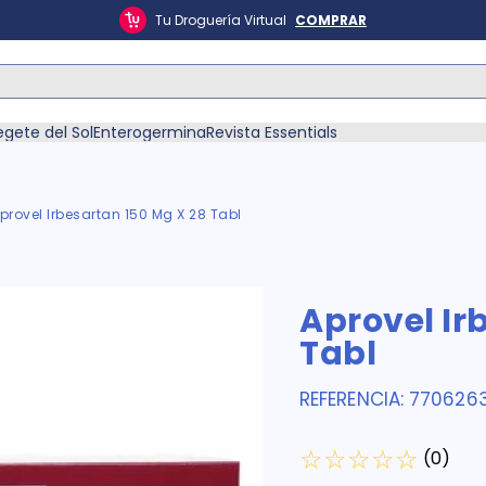
Tu Droguería Virtual
COMPRAR
ás Buscados
egete del Sol
Enterogermina
Revista Essentials
provel Irbesartan 150 Mg X 28 Tabl
én
Aprovel Ir
Tabl
REFERENCIA
:
770626
☆
☆
☆
☆
☆
(
0
)