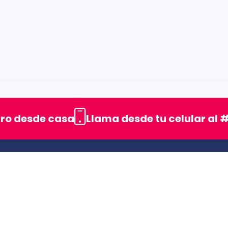
rellas
uro desde casa
Llama desde tu celular al #
ENLACES DE INTERES
SIC (Superintendencia deIndustria y Comercio).
Superfinanciera
Trabaja con nosotros
Uso seguro de medicamentos
s
Rastrea tu pedido