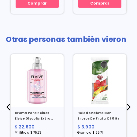
Comprar
Comprar
Otras personas también vieron
Crema Para Peinar
Helado Paleta Con
Elvive Glycolic Extra
Trozos De Fruta X 70 Gr
Brillo X 300 Ml
$ 22.600
$ 3.900
Mililitro a $ 75,33
Gramo a $ 55,71