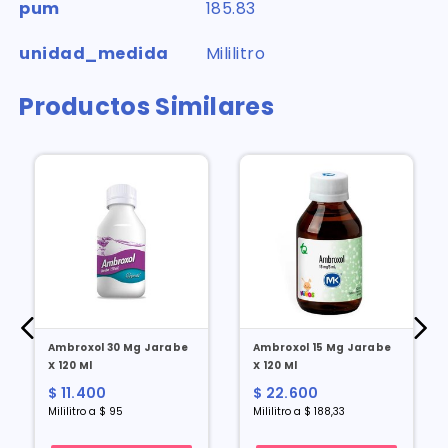
pum
185.83
unidad_medida
Mililitro
Productos Similares
Ambroxol 30 Mg Jarabe
Ambroxol 15 Mg Jarabe
X 120 Ml
X 120 Ml
$ 11.400
$ 22.600
Mililitro a $ 95
Mililitro a $ 188,33