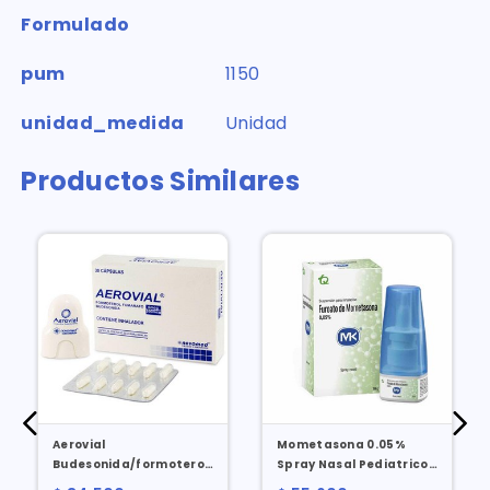
Formulado
pum
1150
unidad_medida
Unidad
Productos Similares
Aerovial
Mometasona 0.05%
Budesonida/formoterol
Spray Nasal Pediatrico
200/6 Mcg X 30 Cap +
X 10 Gr