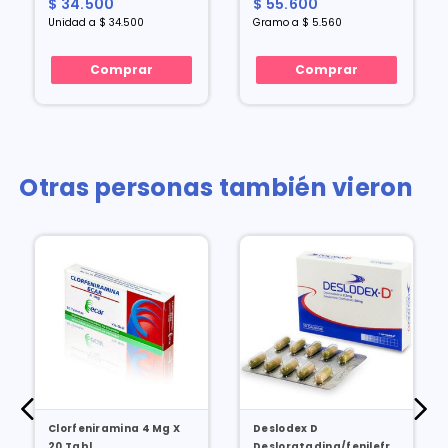
$ 34.500
$ 55.600
Inhalador
Unidad a $ 34.500
Gramo a $ 5.560
Comprar
Comprar
Otras personas también vieron
Clorfeniramina 4 Mg X
Deslodex D
20 Tabl
Desloratadina/fenilefrina