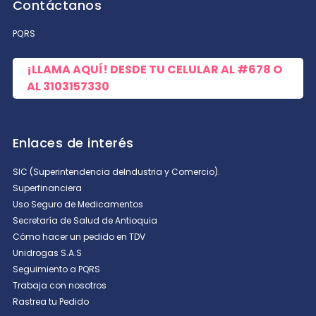
Contáctanos
PQRS
¡LLAMA AQUÍ! DESDE TU CELULAR AL
#678
O
AL
3103157330
Enlaces de interés
SIC (Superintendencia deIndustria y Comercio).
Superfinanciera
Uso Seguro de Medicamentos
Secretaría de Salud de Antioquia
Cómo hacer un pedido en TDV
Unidrogas S.A.S
Seguimiento a PQRS
Trabaja con nosotros
Rastrea tu Pedido