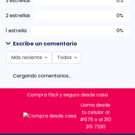
3 estrellas
0%
2 estrellas
0%
1 estrella
0%
Escribe un comentario
Más reciente
Todos
Agregar comentario
Cargando comentarios…
Título
Compra fácil y seguro desde casa
Califica el producto de 1 a 5 estrellas
Llama desde
tu celular al
★
★
★
★
★
#678 o al 310
Tu nombre
315 7330