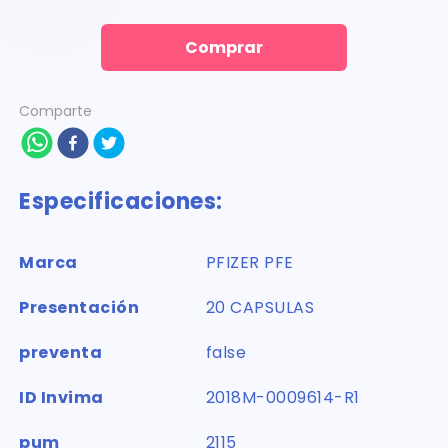
Comprar
Comparte
Especificaciones:
Marca
PFIZER PFE
Presentación
20 CAPSULAS
preventa
false
ID Invima
2018M-0009614-R1
pum
2115