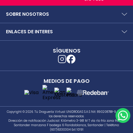
SOBRE NOSOTROS
¿Quiénes somos?
ENLACES DE INTERES
Preguntas frecuentes
Políticas y términos de uso
SIC (Superintendencia deIndustria y Comercio).
Puntos Saludables
SÍGUENOS
Superfinanciera
Términos y condiciones puntos saludables
Trabaja con nosotros
Localizador de tiendas
Uso seguro de medicamentos
Separata digital
Rastrea tu pedido
MEDIOS DE PAGO
Secretaría de Salud de Antioquia
Unidrogas S.A.S.
Cómo hacer un pedido en TDV
Seguimiento a PQRS
Copyright © 2026. Tú Droguería Virtual UNIDROGAS S.A.S Nit: 890208788-9 |Todos
los derechos reservados.
Dirección de notificación Judicial: Kilómetro 3-981 M T vía río frío zona franca
Santander manzana F bodega 6 Floridablanca, Santander | Teléfono:
(607)6330304 Ext 10191