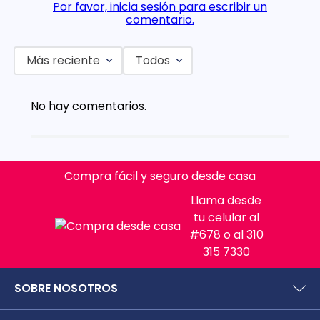
Por favor, inicia sesión para escribir un
comentario.
Más reciente
Todos
No hay comentarios.
Compra fácil y seguro desde casa
Llama desde
tu celular al
#678 o al 310
315 7330
SOBRE NOSOTROS
¿Quiénes somos?