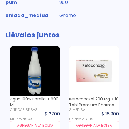
pum
960
unidad_medida
Gramo
Llévalos juntos
Agua 100% Botella X 600
Ketoconazol 200 Mg X 10
Ml
Tabl Premium Pharma
ONE CARIBE SAS
GIMED SA
$
2700
$
18
.
900
Mililitro
a
$
4
,
5
Unidad
a
$
1890
AGREGAR A LA BOLSA
AGREGAR A LA BOLSA