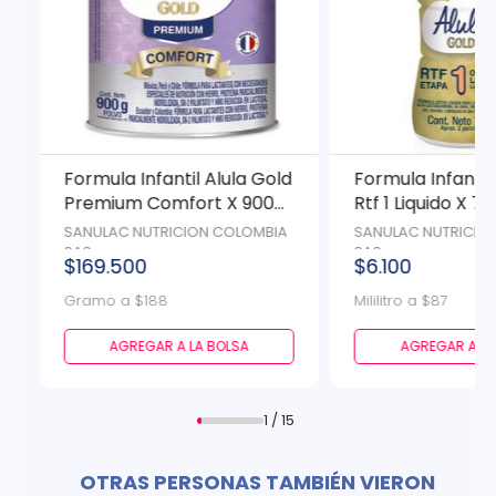
Formula Infantil Alula Gold
Formula Infantil
Premium Comfort X 900
Rtf 1 Liquido X 70
Gr
SANULAC NUTRICION COLOMBIA
SANULAC NUTRICIO
SAS
SAS
$169.500
$6.100
Gramo a $188
Mililitro a $87
AGREGAR A LA BOLSA
AGREGAR A LA
1 / 15
OTRAS PERSONAS TAMBIÉN VIERON