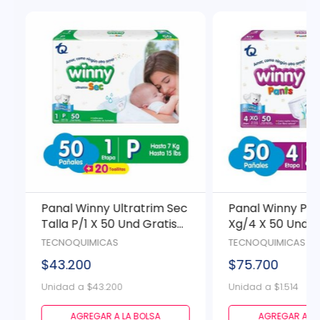
Panal Winny Ultratrim Sec
Panal Winny Pan
Talla P/1 X 50 Und Gratis
Xg/4 X 50 Und
Toallas Humedas
TECNOQUIMICAS
TECNOQUIMICAS
$43.200
$75.700
Unidad a $43.200
Unidad a $1.514
AGREGAR A LA BOLSA
AGREGAR A LA