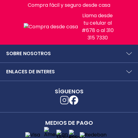
Compra fácil y seguro desde casa
Llama desde
tu celular al
#678 o al 310
315 7330
SOBRE NOSOTROS
¿Quiénes somos?
ENLACES DE INTERES
Preguntas frecuentes
Políticas y términos de uso
SIC (Superintendencia deIndustria y Comercio).
Puntos Saludables
SÍGUENOS
Superfinanciera
Términos y condiciones puntos saludables
Trabaja con nosotros
Localizador de tiendas
Uso seguro de medicamentos
Separata digital
Rastrea tu pedido
MEDIOS DE PAGO
Secretaría de Salud de Antioquia
Unidrogas S.A.S.