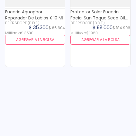
Eucerin Aquaphor
Protector Solar Eucerin
Reparador De Labios X 10 Ml
Facial Sun Toque Seco Oil
BEIERSDORF (B.D.F.)
BEIERSDORF (B.D.F.)
Control Fps 50+ Tono Medio
$
35
.
300
$
98
.
000
$
66
.
604
$
184
.
906
X 50 Ml
Mililitro
a
$
3530
Mililitro
a
$
1960
AGREGAR A LA BOLSA
AGREGAR A LA BOLSA