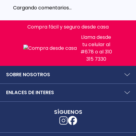
Cargando comentarios…
Compra fácil y seguro desde casa
Llama desde
tu celular al
#678 o al 310
315 7330
SOBRE NOSOTROS
¿Quiénes somos?
ENLACES DE INTERES
Preguntas frecuentes
Políticas y términos de uso
SIC (Superintendencia deIndustria y Comercio).
Puntos Saludables
SÍGUENOS
Superfinanciera
Términos y condiciones puntos saludables
Trabaja con nosotros
Localizador de tiendas
Uso seguro de medicamentos
Separata digital
Rastrea tu pedido