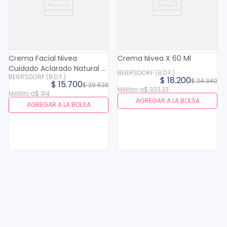
Crema Facial Nivea
Crema Nivea X 60 Ml
Cuidado Aclarado Natural X
BEIERSDORF (B.D.F.)
BEIERSDORF (B.D.F.)
50 Ml
$
18
.
200
$
34
.
340
$
15
.
700
$
29
.
623
Mililitro
a
$
303
,
33
Mililitro
a
$
314
AGREGAR A LA BOLSA
AGREGAR A LA BOLSA