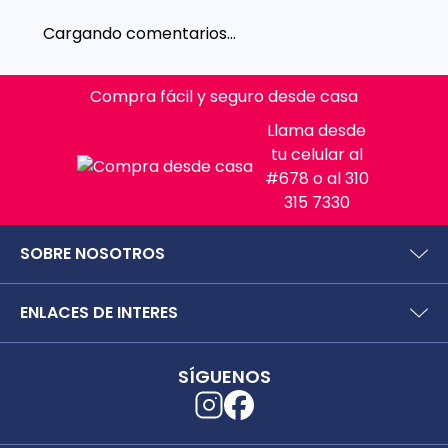
Cargando comentarios…
Compra fácil y seguro desde casa
Llama desde
tu celular al
#678 o al 310
315 7330
SOBRE NOSOTROS
¿Quiénes somos?
ENLACES DE INTERES
Preguntas frecuentes
Políticas y términos de uso
SIC (Superintendencia deIndustria y Comercio).
Puntos Saludables
SÍGUENOS
Superfinanciera
Términos y condiciones puntos saludables
Trabaja con nosotros
Localizador de tiendas
Uso seguro de medicamentos