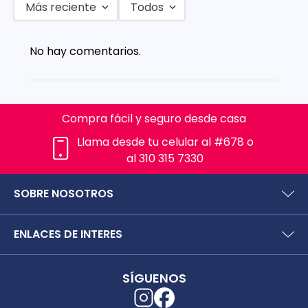
Más reciente
Todos
Agregar comentario
No hay comentarios.
Título
Califica el producto de 1 a 5 estrellas
Compra fácil y seguro desde casa
★
★
★
★
★
Llama desde tu celular al #678 o
Tu nombre
al 310 315 7330
SOBRE NOSOTROS
Dirección de email
¿Quiénes somos?
ENLACES DE INTERES
Preguntas frecuentes
Políticas y términos de uso
SIC (Superintendencia deIndustria y Comercio).
Escribe un comentario
Puntos Saludables
SÍGUENOS
Superfinanciera
Términos y condiciones puntos saludables
Trabaja con nosotros