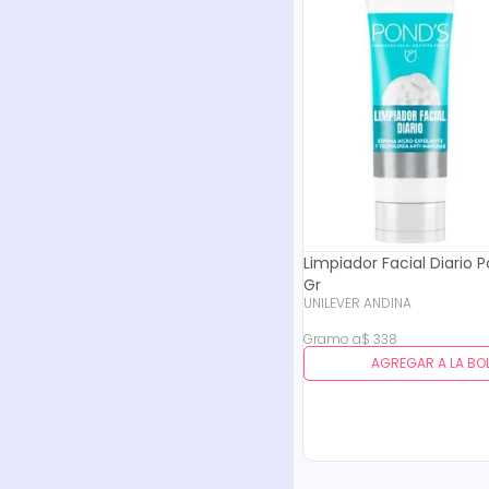
Limpiador Facial Diario 
Gr
UNILEVER ANDINA
Gramo
a
$
338
AGREGAR A LA BO