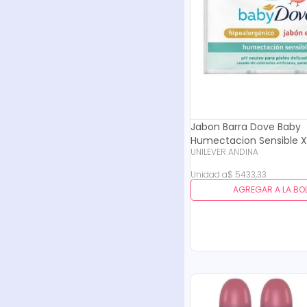
Jabon Barra Dove Baby
Humectacion Sensible X 
UNILEVER ANDINA
Und
Unidad
a
$
5433
,
33
AGREGAR A LA BO