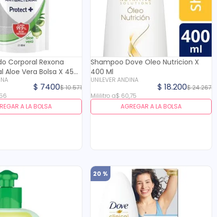
do Corporal Rexona
Shampoo Dove Oleo Nutricion X
al Aloe Vera Bolsa X 450
400 Ml
INA
UNILEVER ANDINA
$
7400
$
18
.
200
$
10
.
571
$
24
.
267
56
Mililitro
a
$
60
,
75
REGAR A LA BOLSA
AGREGAR A LA BOLSA
20 %