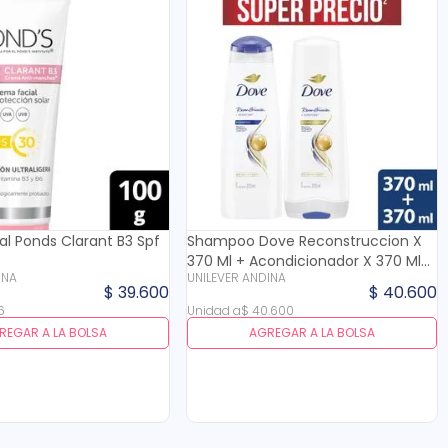
l Ponds Clarant B3 Spf
Shampoo Dove Reconstruccion X
370 Ml + Acondicionador X 370 Ml
INA
UNILEVER ANDINA
Super Precio
$
39
.
600
$
40
.
600
6
Unidad
a
$
40
.
600
REGAR A LA BOLSA
AGREGAR A LA BOLSA