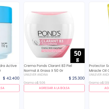
dra Active
Crema Ponds Clarant B3 Piel
Protector S
r
Normal A Grasa X 50 Gr
Miracle Oil
UNILEVER ANDINA
UNILEVER AND
$
42
.
400
$
25
.
300
Gramo
a
$
506
Gramo
a
$
13
LSA
AGREGAR A LA BOLSA
AG