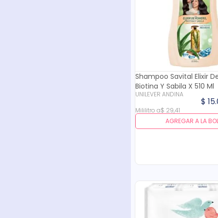
Shampoo Savital Elixir 
Biotina Y Sabila X 510 Ml
UNILEVER ANDINA
$
15
.
Mililitro
a
$
29
,
41
AGREGAR A LA BO