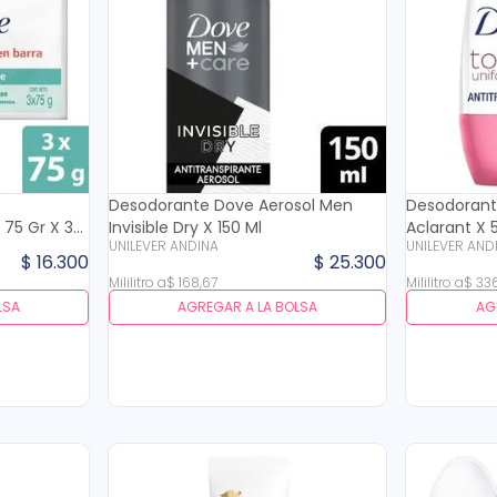
Desodorante Dove Aerosol Men
Desodorant
75 Gr X 3
Invisible Dry X 150 Ml
Aclarant X 
UNILEVER ANDINA
UNILEVER AND
$
16
.
300
$
25
.
300
Mililitro
a
$
168
,
67
Mililitro
a
$
33
LSA
AGREGAR A LA BOLSA
AG