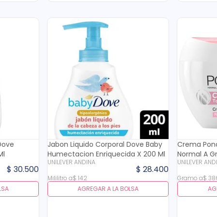
Dove
Jabon Liquido Corporal Dove Baby
Crema Ponds
Ml
Humectacion Enriquecida X 200 Ml
Normal A Gr
UNILEVER ANDINA
UNILEVER AND
$
30
.
500
$
28
.
400
Mililitro
a
$
142
Gramo
a
$
38
LSA
AGREGAR A LA BOLSA
AG