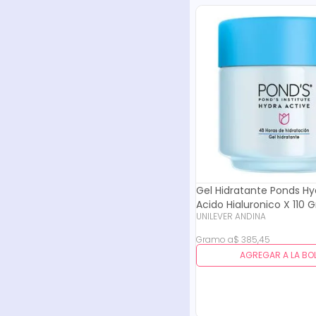
Gel Hidratante Ponds Hy
Acido Hialuronico X 110 G
UNILEVER ANDINA
Gramo
a
$
385
,
45
AGREGAR A LA BO