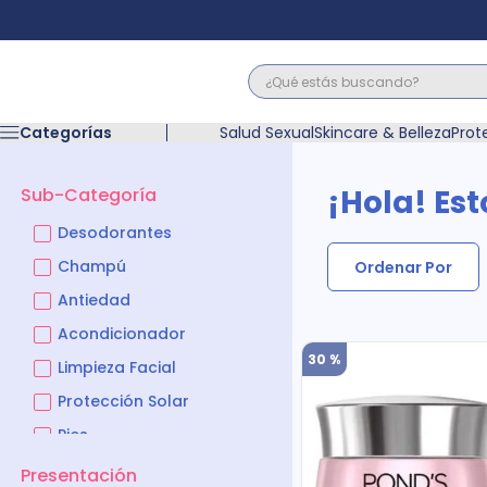
¿Qué estás buscando?
Términos M
Categorías
Salud Sexual
Skincare & Belleza
Prot
1
.
floratil
2
.
acerumen
¡Hola! Est
Sub-Categoría
3
.
marimer
4
.
mounjaro
Desodorantes
5
.
forz
Champú
Ordenar Por
6
.
acetaminof
Antiedad
7
.
pañales
Acondicionador
8
.
wegovy
30 %
9
.
cyclofem
Limpieza Facial
10
.
vitamina c
Protección Solar
Pies
Pasta de dientes
Presentación