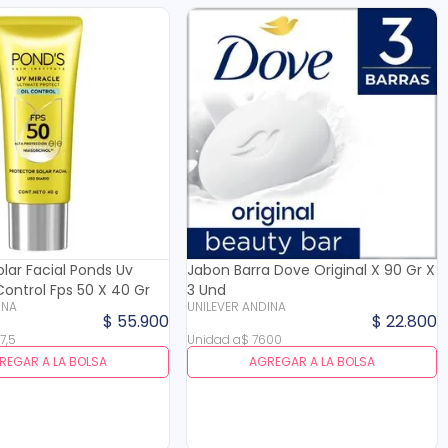
olar Facial Ponds Uv
Jabon Barra Dove Original X 90 Gr X
 Control Fps 50 X 40 Gr
3 Und
INA
UNILEVER ANDINA
$
55
.
900
$
22
.
800
97
,
5
Unidad
a
$
7600
REGAR A LA BOLSA
AGREGAR A LA BOLSA