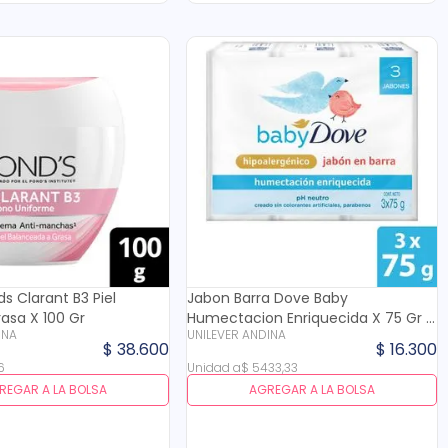
 Clarant B3 Piel
Jabon Barra Dove Baby
asa X 100 Gr
Humectacion Enriquecida X 75 Gr X
INA
UNILEVER ANDINA
3 Und
$
38
.
600
$
16
.
300
6
Unidad
a
$
5433
,
33
REGAR A LA BOLSA
AGREGAR A LA BOLSA