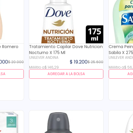
De Romero
Tratamiento Capilar Dove Nutricion
Crema Pein
Nocturno X 175 Ml
Sabila X 275
UNILEVER ANDINA
UNILEVER AND
000
$
19
.
200
$
20
.
000
$
25
.
600
Mililitro
a
$
146
,
29
Mililitro
a
$
56
,
LSA
AGREGAR A LA BOLSA
AG