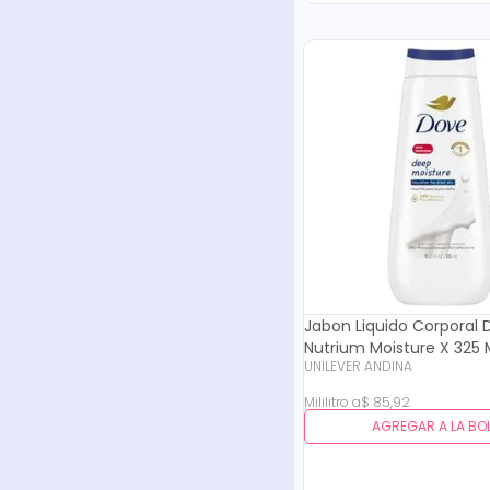
Jabon Liquido Corporal 
Nutrium Moisture X 325 
UNILEVER ANDINA
Mililitro
a
$
85
,
92
AGREGAR A LA BO