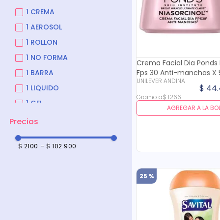
Facial
1 CREMA
Cuidado Piel
1 AEROSOL
1 ROLLON
1 NO FORMA
Crema Facial Dia Ponds 
1 BARRA
Fps 30 Anti-manchas X 
UNILEVER ANDINA
$
44
.
1 LIQUIDO
Gramo
a
$
1266
1 GEL
AGREGAR A LA BO
1 JABON
1 SHAMPU
$ 2100
–
$ 102.900
20 SOBRES
25 %