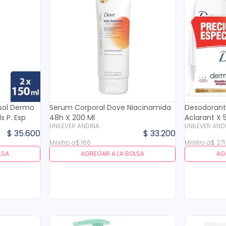
sol Dermo
Serum Corporal Dove Niacinamida
Desodorant
s P. Esp
48h X 200 Ml
Aclarant X 
UNILEVER ANDINA
UNILEVER AND
$
35
.
600
$
33
.
200
Mililitro
a
$
166
Mililitro
a
$
271
LSA
AGREGAR A LA BOLSA
AG