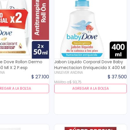
e Dove Rollon Dermo
Jabon Liquido Corporal Dove Baby
50 Ml X 2 P.esp
Humectacion Enriquecida X 400 Ml
INA
UNILEVER ANDINA
$
27
.
100
$
37
.
500
Mililitro
a
$
93
,
75
REGAR A LA BOLSA
AGREGAR A LA BOLSA