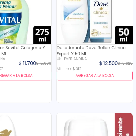
ar Savital Colageno Y
Desodorante Dove Rollon Clinical
 Ml
Expert X 50 Ml
INA
UNILEVER ANDINA
$
11
.
700
$
12
.
500
$
15
.
600
$
15
.
625
73
Mililitro
a
$
312
REGAR A LA BOLSA
AGREGAR A LA BOLSA