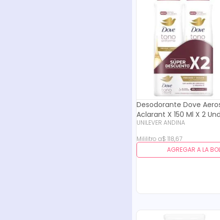
Desodorante Dove Aero
Aclarant X 150 Ml X 2 Und
UNILEVER ANDINA
Mililitro
a
$
118
,
67
AGREGAR A LA BO