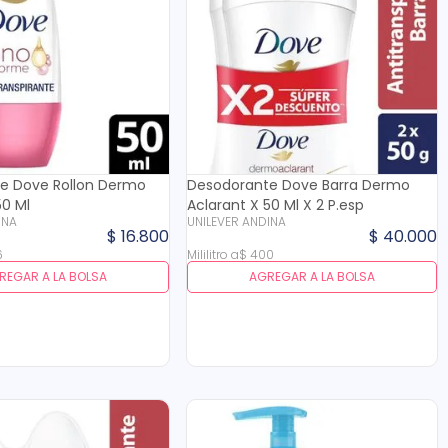
e Dove Rollon Dermo
Desodorante Dove Barra Dermo
50 Ml
Aclarant X 50 Ml X 2 P.esp
INA
UNILEVER ANDINA
$
16
.
800
$
40
.
000
6
Mililitro
a
$
400
REGAR A LA BOLSA
AGREGAR A LA BOLSA