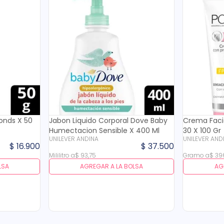
Ponds X 50
Jabon Liquido Corporal Dove Baby
Crema Facia
Humectacion Sensible X 400 Ml
30 X 100 Gr
UNILEVER ANDINA
UNILEVER AND
$
16
.
900
$
37
.
500
Mililitro
a
$
93
,
75
Gramo
a
$
39
LSA
AGREGAR A LA BOLSA
AG