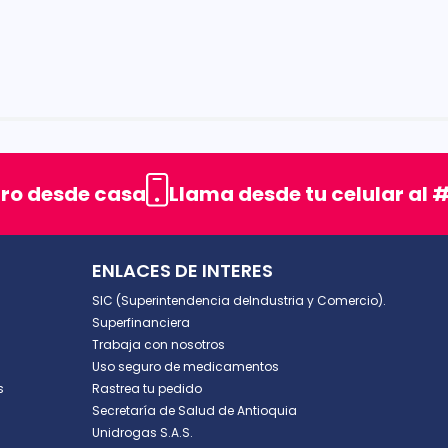
rellas
uro desde casa
Llama desde tu celular al #
ENLACES DE INTERES
SIC (Superintendencia deIndustria y Comercio).
Superfinanciera
Trabaja con nosotros
Uso seguro de medicamentos
s
Rastrea tu pedido
Secretaría de Salud de Antioquia
Unidrogas S.A.S.