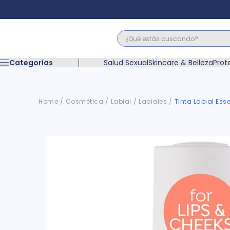
¿Qué estás buscando?
Términos M
Categorías
Salud Sexual
Skincare & Belleza
Prot
1
.
floratil
2
.
acerumen
3
.
marimer
Cosmética
Labial
Labiales
Tinta Labial Ess
4
.
mounjaro
5
.
forz
6
.
acetaminof
7
.
pañales
8
.
wegovy
9
.
cyclofem
10
.
vitamina c