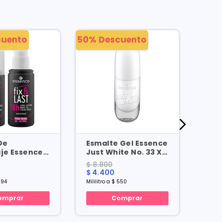
cuento
50% Descuento
50% 
De
Esmalte Gel Essence
Rub
aje Essence
Just White No. 33 X
Liqu
t 18h
8 Ml
No. 
$ 8.800
$ 26
oof Spray X
$ 4.400
$ 13
294
Mililitro a $ 550
Mililit
omprar
Comprar