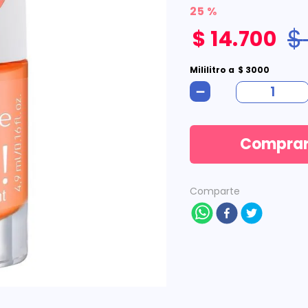
25 %
$
$
14
.
700
Mililitro
a
$
3000
－
Compra
Comparte