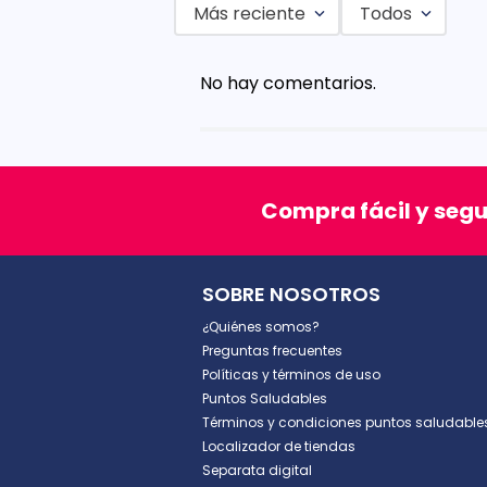
Más reciente
Todos
Agregar comentario
No hay comentarios.
Título
Califica el producto de 1 a 5 est
Compra fácil y seg
★
★
★
★
★
Tu nombre
SOBRE NOSOTROS
¿Quiénes somos?
Dirección de email
Preguntas frecuentes
Políticas y términos de uso
Puntos Saludables
Términos y condiciones puntos saludable
Escribe un comentario
Localizador de tiendas
Separata digital