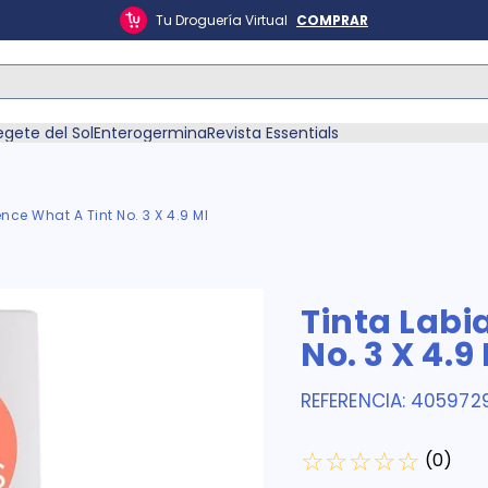
Tu Droguería Virtual
COMPRAR
ás Buscados
egete del Sol
Enterogermina
Revista Essentials
ence What A Tint No. 3 X 4.9 Ml
én
Tinta Labi
No. 3 X 4.9
REFERENCIA
:
405972
☆
☆
☆
☆
☆
(
0
)