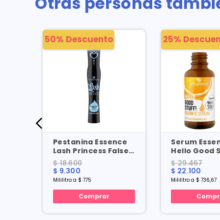
Otras personas tambi
50% Descuento
25% Descuen
Pestanina Essence
Serum Esse
Lash Princess False
Hello Good 
Ml
Lash Effect
Glow-c X 30 
$ 18.600
$ 29.467
Waterproof X 12 Ml
$ 9.300
$ 22.100
Mililitro a $ 775
Mililitro a $ 736,67
Comprar
Compr