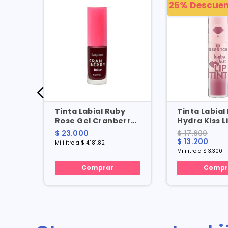
25% Descuen
is
Tinta Labial Ruby
Tinta Labial
te
Rose Gel Cranberry
Hydra Kiss L
X 5.5 Ml
X 4 Ml
$ 23.000
$ 17.600
.8 Gr
$ 13.200
Mililitro a $ 4.181,82
Mililitro a $ 3.300
Comprar
Compr