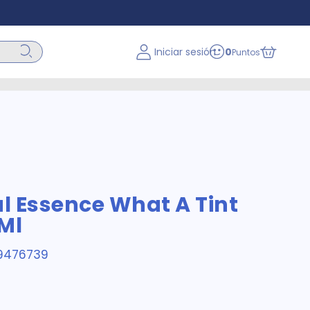
Iniciar sesión
0
Puntos
al Essence What A Tint
 Ml
9476739