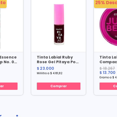
to
25% Des
 Essence
Tinta Labial Ruby
Tinta La
ip No. 02
Rose Gel Pitaya Pool
Compac
X 5.5 Ml
Juicy Ti
$ 23.000
$ 18.267
Berry C
$ 13.700
Mililitro a $ 4.181,82
3 Gr
Gramo a $ 4
ar
Comprar
C