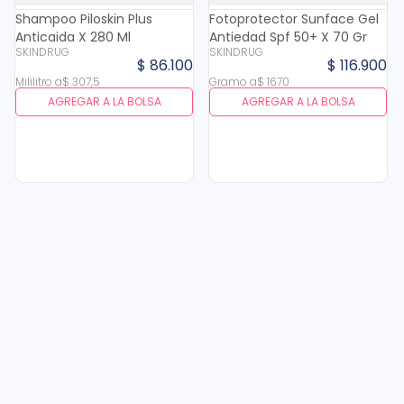
Shampoo Piloskin Plus
Fotoprotector Sunface Gel
Anticaida X 280 Ml
Antiedad Spf 50+ X 70 Gr
SKINDRUG
SKINDRUG
$
86
.
100
$
116
.
900
Mililitro
a
$
307
,
5
Gramo
a
$
1670
AGREGAR A LA BOLSA
AGREGAR A LA BOLSA