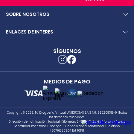
SOBRE NOSOTROS
¿Quiénes somos?
ENLACES DE INTERES
Preguntas frecuentes
Políticas y términos de uso
SIC (Superintendencia deIndustria y Comercio).
Puntos Saludables
SÍGUENOS
Superfinanciera
Términos y condiciones puntos saludables
Trabaja con nosotros
Localizador de tiendas
Uso seguro de medicamentos
Separata digital
Rastrea tu pedido
MEDIOS DE PAGO
Secretaría de Salud de Antioquia
Unidrogas S.A.S.
Cómo hacer un pedido en TDV
Seguimiento a PQRS
Copyright © 2026. Tú Droguería Virtual UNIDROGAS S.A.S Nit: 890208788-9 |Todos
los derechos reservados.
Dirección de notificación Judicial: Kilómetro 3-981 M T vía río frío zona franca
Santander manzana F bodega 6 Floridablanca, Santander | Teléfono:
(607)6330304 Ext 10191