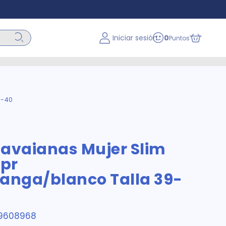
Iniciar sesión
0
Puntos
9-40
Havaianas Mujer Slim
cpr
tanga/blanco Talla 39-
9608968