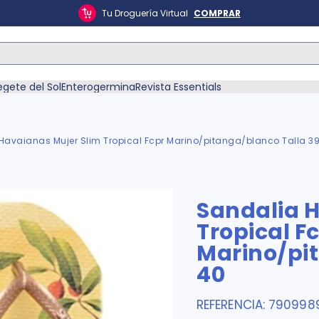
Tu Droguería Virtual
COMPRAR
ás Buscados
egete del Sol
Enterogermina
Revista Essentials
Havaianas Mujer Slim Tropical Fcpr Marino/pitanga/blanco Talla 3
én
Sandalia 
Tropical F
Marino/pi
40
REFERENCIA
:
790998