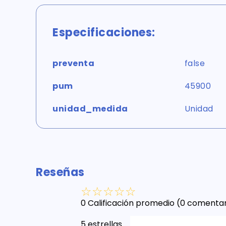
Especificaciones:
preventa
false
pum
45900
unidad_medida
Unidad
Reseñas
☆
☆
☆
☆
☆
0 Calificación promedio
(0 comentar
5 estrellas