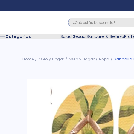
¿Qué estás buscando?
Términos M
Categorías
Salud Sexual
Skincare & Belleza
Prot
1
.
floratil
2
.
acerumen
3
.
marimer
Aseo y Hogar
Aseo y Hogar
Ropa
Sandalia 
4
.
mounjaro
5
.
forz
6
.
acetaminof
7
.
pañales
8
.
wegovy
9
.
cyclofem
10
.
vitamina c