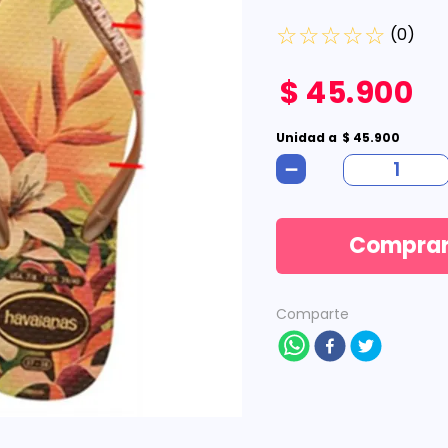
☆
☆
☆
☆
☆
(
0
)
$
45
.
900
Unidad
a
$
45
.
900
－
Compra
Comparte