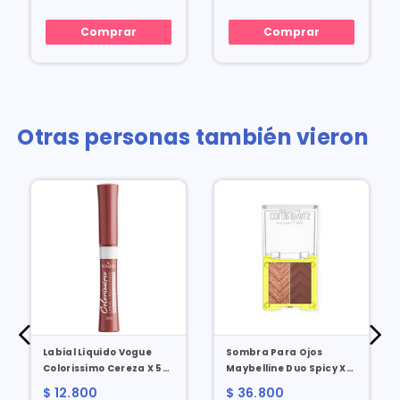
Comprar
Comprar
Otras personas también vieron
Labial Liquido Vogue
Sombra Para Ojos
Colorissimo Cereza X 5
Maybelline Duo Spicy X
Ml
Suave X 3 Gr
$ 12.800
$ 36.800