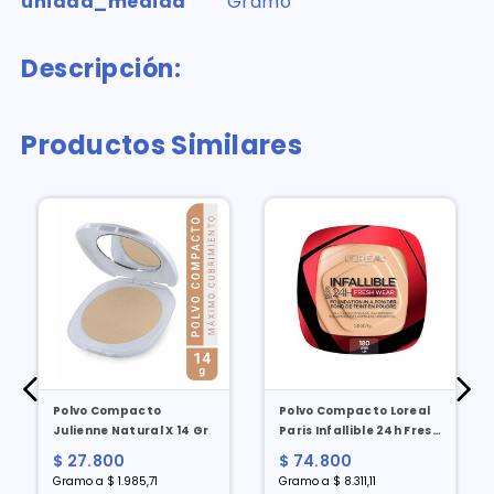
unidad_medida
Gramo
Descripción:
Productos Similares
Polvo Compacto
Polvo Compacto Loreal
Julienne Natural X 14 Gr
Paris Infallible 24h Fresh
Wear No. 180 Linen X 9 Gr
$ 27.800
$ 74.800
Gramo a $ 1.985,71
Gramo a $ 8.311,11