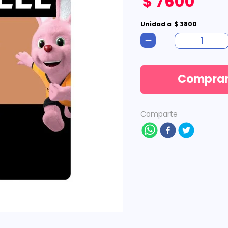
$
7600
Unidad
a
$
3800
－
Compra
Comparte