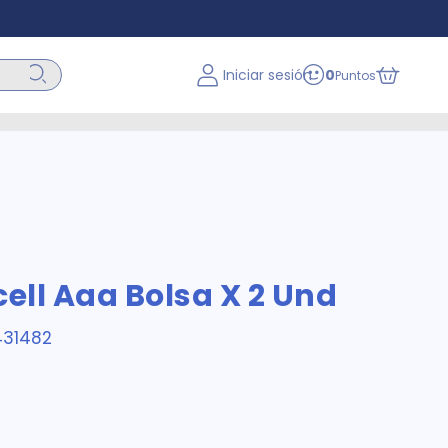
Iniciar sesión
0
Puntos
cell Aaa Bolsa X 2 Und
431482