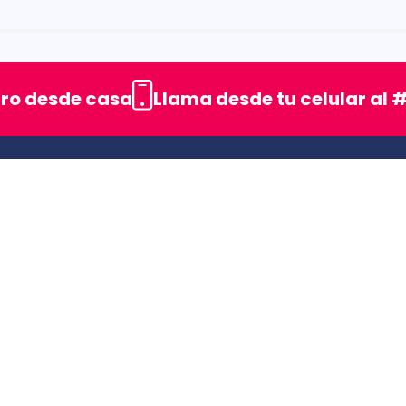
rellas
uro desde casa
Llama desde tu celular al #
ENLACES DE INTERES
SIC (Superintendencia deIndustria y Comercio).
Superfinanciera
Trabaja con nosotros
Uso seguro de medicamentos
s
Rastrea tu pedido
Secretaría de Salud de Antioquia
Unidrogas S.A.S.
Cómo hacer un pedido en TDV
Seguimiento a PQRS
6. Tú Droguería Virtual UNIDROGAS S.A.S Nit: 890208788-9 |Todos los dere