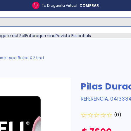
Tu Droguería Virtual
COMPRAR
ás Buscados
egete del Sol
Enterogermina
Revista Essentials
acell Aaa Bolsa X 2 Und
én
Pilas Dura
REFERENCIA
:
041333
☆
☆
☆
☆
☆
(
0
)