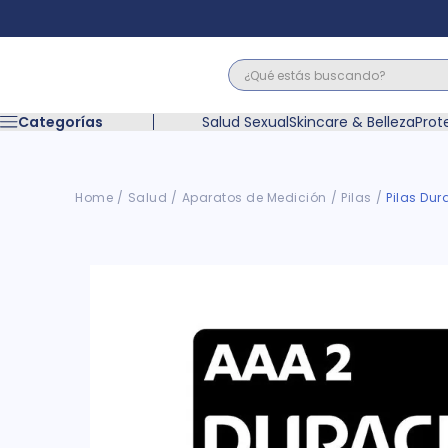
¿Qué estás buscando?
Términos M
Categorías
Salud Sexual
Skincare & Belleza
Prot
1
.
floratil
2
.
acerumen
3
.
marimer
Salud
Aparatos de Medición
Pilas
Pilas Dur
4
.
mounjaro
5
.
forz
6
.
acetaminof
7
.
pañales
8
.
wegovy
9
.
cyclofem
10
.
vitamina c