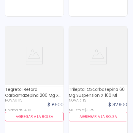
Tegretol Retard
Trileptal Oxcarbazepina 60
Carbamazepina 200 Mg X
Mg Suspension X 100 Ml
NOVARTIS
NOVARTIS
20 Cap
$
8600
$
32
.
900
Unidad
a
$
430
Mililitro
a
$
329
AGREGAR A LA BOLSA
AGREGAR A LA BOLSA