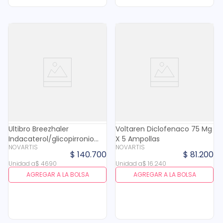
Ultibro Breezhaler
Voltaren Diclofenaco 75 Mg
Indacaterol/glicopirronio
X 5 Ampollas
NOVARTIS
NOVARTIS
110/50mg Inhalador X 30
$
140
.
700
$
81
.
200
Cap
Unidad
a
$
4690
Unidad
a
$
16
.
240
AGREGAR A LA BOLSA
AGREGAR A LA BOLSA