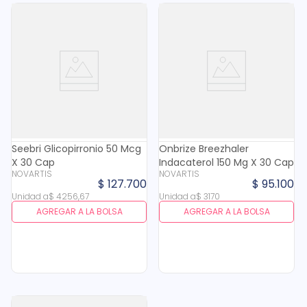
Seebri Glicopirronio 50 Mcg
Onbrize Breezhaler
X 30 Cap
Indacaterol 150 Mg X 30 Cap
NOVARTIS
NOVARTIS
$
127
.
700
$
95
.
100
Unidad
a
$
4256
,
67
Unidad
a
$
3170
AGREGAR A LA BOLSA
AGREGAR A LA BOLSA