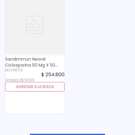
Sandimmun Neoral
Ciclosporina 50 Mg X 50
NOVARTIS
Tabl
$
254
.
800
Unidad
a
$
5096
AGREGAR A LA BOLSA