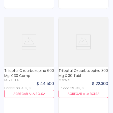
Trileptal Oxcarbazepina 600
Trileptal Oxcarbazepina 300
Mg X 30 Comp
Mg X 30 Tabl
NOVARTIS
NOVARTIS
$
44
.
500
$
22
.
300
Unidad
a
$
1483
,
33
Unidad
a
$
743
,
33
AGREGAR A LA BOLSA
AGREGAR A LA BOLSA