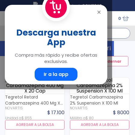
Tu Droguería Virtual
COMPRAR
✕
0
¿Qué estás buscando?
Descarga nuestra
App
Términos Más Buscados
¡Hola! Estos Productos Son Para Ti
Compra más rápido y recibe ofertas
1
.
floratil
exclusivas.
Filtrar
2
.
acerumen
3
.
marimer
Ir a la app
4
.
mounjaro
5
.
forz
6
.
acetaminofén
Tegretol Retard
Tegretol Carbamazepina
Carbamazepina 400 Mg X
7
.
pañales
2% Suspension X 100 Ml
NOVARTIS
NOVARTIS
20 Cap
8
.
wegovy
$
17
.
100
$
8000
9
.
cyclofem
Unidad
a
$
855
Mililitro
a
$
80
AGREGAR A LA BOLSA
AGREGAR A LA BOLSA
10
.
vitamina c