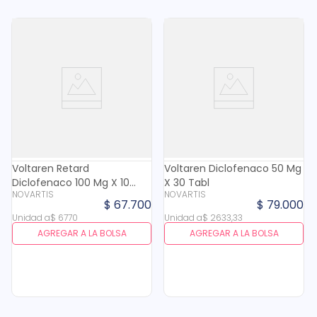
Voltaren Retard
Voltaren Diclofenaco 50 Mg
Diclofenaco 100 Mg X 10
X 30 Tabl
NOVARTIS
NOVARTIS
Tabl
$
67
.
700
$
79
.
000
Unidad
a
$
6770
Unidad
a
$
2633
,
33
AGREGAR A LA BOLSA
AGREGAR A LA BOLSA