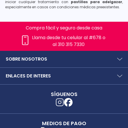
iniciar cualquier tratamiento con
pastillas para adelgazar
,
especialmente en casos con condiciones médicas preexistentes.
Compra fácil y seguro desde casa
Llama desde tu celular al #678 o
al 310 315 7330
SOBRE NOSOTROS
¿Quiénes somos?
ENLACES DE INTERES
Preguntas frecuentes
Políticas y términos de uso
SIC (Superintendencia deIndustria y Comercio).
Puntos Saludables
SÍGUENOS
Superfinanciera
Términos y condiciones puntos saludables
Trabaja con nosotros
Localizador de tiendas
Uso seguro de medicamentos
Separata digital
Rastrea tu pedido
MEDIOS DE PAGO
Secretaría de Salud de Antioquia