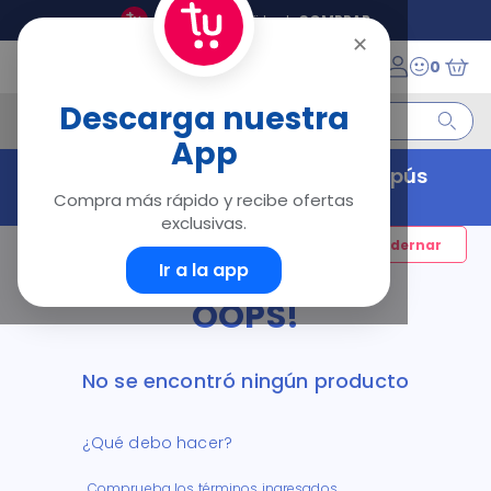
Tu Droguería Virtual
COMPRAR
✕
0
¿Qué estás buscando?
Descarga nuestra
App
Términos Más Buscados
Trastornos Capilares Champús
Medicinales
Compra más rápido y recibe ofertas
1
.
floratil
exclusivas.
2
.
acerumen
3
.
marimer
Ir a la app
4
.
mounjaro
OOPS!
5
.
forz
6
.
acetaminofén
7
.
pañales
No se encontró ningún producto
8
.
wegovy
9
.
cyclofem
¿Qué debo hacer?
10
.
vitamina c
Comprueba los términos ingresados