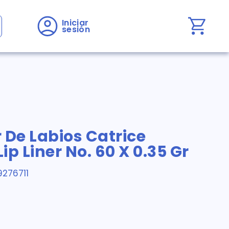
Iniciar 
sesión
 De Labios Catrice
p Liner No. 60 X 0.35 Gr
276711