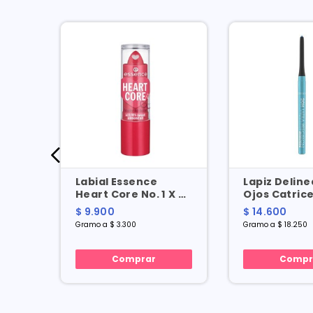
rios
Labial Essence
Lapiz Delin
s
Heart Core No. 1 X 3
Ojos Catrice
X 72
Gr
Gel 20h Wat
$ 9.900
$ 14.600
X 0.8 Gr
Gramo a $ 3.300
Gramo a $ 18.250
Comprar
Compr