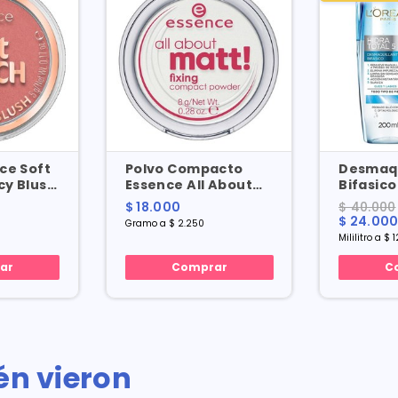
ce Soft
Polvo Compacto
Desmaqu
y Blush
Essence All About
Bifasico
Matt Fixing X 8 Gr
Hidra To
$ 18.000
$ 40.000
Ml
$ 24.00
Gramo a $ 2.250
Mililitro a $ 
ar
Comprar
C
én vieron