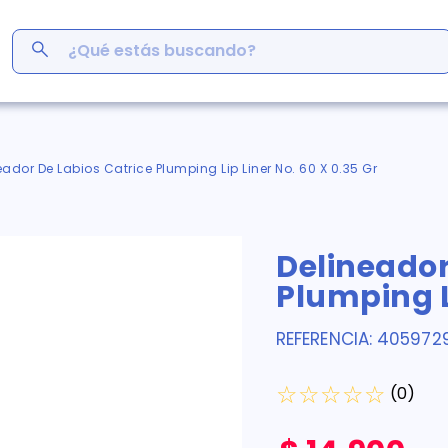
¿Qué estás buscando?
ás Buscados
men
eador De Labios Catrice Plumping Lip Liner No. 60 X 0.35 Gr
r
ro
Delineador
em
s
Plumping Li
inofén
y
REFERENCIA
:
4059729
germina
☆
☆
☆
☆
☆
(
0
)