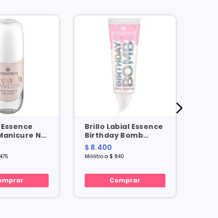
 Essence
Brillo Labial Essence
Bril
Manicure No.
Birthday Bomb
Glos
Shiny Lipgloss No. 1 X
No. 
$ 8.400
$ 23
10 Ml
.475
Mililitro a $ 840
Mililit
omprar
Comprar