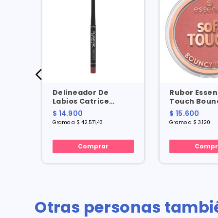
ial
Delineador De
Rubor Essen
Labios Catrice
Touch Bounc
X 5
Plumping Lip Liner
No. 10 X 5 Gr
$ 14.900
$ 15.600
No. 40 X 0.35 Gr
Gramo a $ 42.571,43
Gramo a $ 3.120
Comprar
Compr
Otras personas tambi