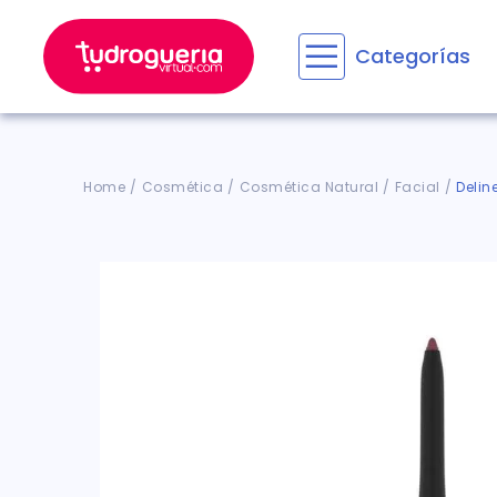
Categorías
Términos M
1
.
floratil
2
.
aceru
Cosmética
Cosmética Natural
Facial
Delin
3
.
marime
4
.
mounja
5
.
forz
6
.
cyclof
7
.
pañale
8
.
acetam
9
.
wegov
10
.
entero