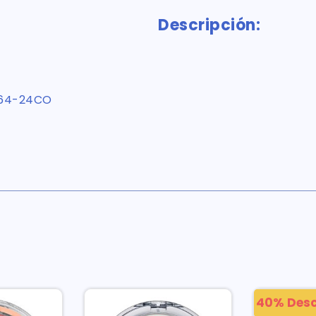
Descripción:
64-24CO
40% Des