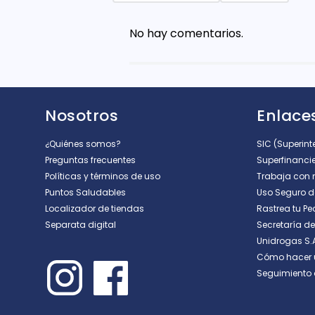
Agregar comentario
No hay comentarios.
Título
Califica el producto de 1 a 5 est
Nosotros
Enlaces
★
★
★
★
★
Tu nombre
¿Quiénes somos?
SIC (Superin
Preguntas frecuentes
Superfinanci
Políticas y términos de uso
Trabaja con 
Puntos Saludables
Uso Seguro 
Dirección de email
Localizador de tiendas
Rastrea tu Pe
Separata digital
Secretaría d
Unidrogas S.
Escribe un comentario
Cómo hacer 
Seguimiento 