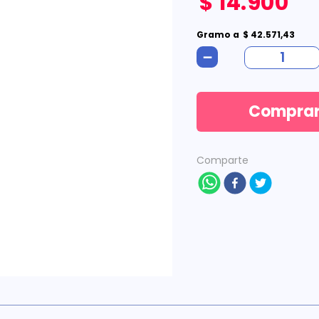
$
14
.
900
Gramo
a
$
42
.
571
,
43
－
Compra
Comparte