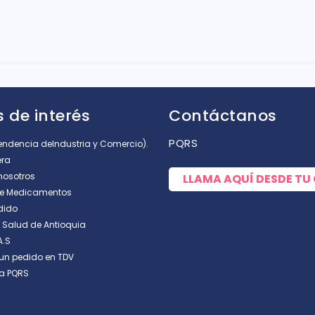
rellas
 de interés
Contáctanos
PQRS
tendencia deIndustria y Comercio).
era
nosotros
LLAMA AQUÍ DESDE TU
de Medicamentos
dido
e Salud de Antioquia
A.S
un pedido en TDV
a PQRS