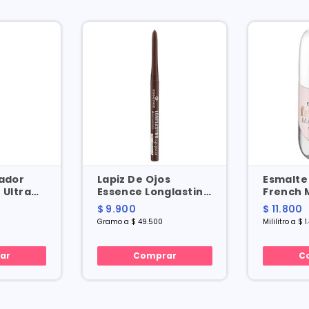
eador
Lapiz De Ojos
Esmalte
 Ultra
Essence Longlasting
French 
erproof
02 Hot Chocolate X
1 X 8 Ml
$ 9.900
$ 11.800
0.2 Gr
Gramo a $ 49.500
Mililitro a $ 1
ar
Comprar
C