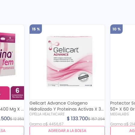
15 %
10 %
Gelicart Advance Colageno
Protector S
/400 Mg X 6
Hidrolizado Y Proteinas Activas X 30
50+ X 60 Gr
OPELLA HEALTHCARE
MEGALABS
Sobres
0
.
500
$
133
.
700
$
12
.
353
$
157
.
294
Gramo
a
$
4456
,
67
Gramo
a
$
21
LSA
AGREGAR A LA BOLSA
AG