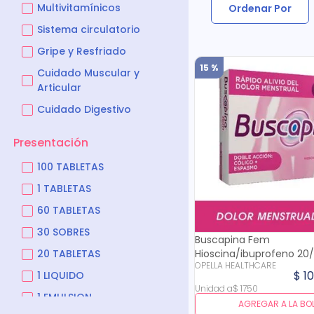
Multivitamínicos
Ordenar Por
Sistema circulatorio
Gripe y Resfriado
15 %
Cuidado Muscular y
Articular
Cuidado Digestivo
Dolor
Presentación
Síntomas Menstruales
100 TABLETAS
1 TABLETAS
60 TABLETAS
30 SOBRES
Buscapina Fem
20 TABLETAS
Hioscina/ibuprofeno 20
OPELLA HEALTHCARE
Tabl
$
1
1 LIQUIDO
Unidad
a
$
1750
1 EMULSION
AGREGAR A LA BO