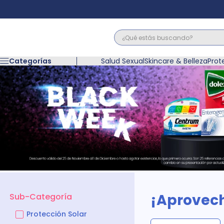
¿Qué estás buscando?
Términos M
Categorías
Salud Sexual
Skincare & Belleza
Prot
1
.
floratil
2
.
acerumen
3
.
marimer
4
.
mounjaro
5
.
forz
6
.
acetaminof
7
.
pañales
8
.
wegovy
9
.
cyclofem
10
.
vitamina c
¡Aprovech
Sub-Categoría
Protección Solar