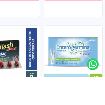
gran
Probiotico Enterogermina
n/cafeina/ibuprofeno
Suspension Oral X 10 Frascos
CAS
OPELLA HEALTHCARE
$
16
.
600
$
82
.
100
75
Unidad
a
$
8210