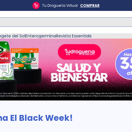
Tu Droguería Virtual
COMPRAR
ás Buscados
egete del Sol
Enterogermina
Revista Essentials
én
a El Black Week!