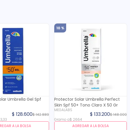
10 %
olar Umbrella Gel Spf
Protector Solar Umbrella Perfect
Skin Spf 50+ Tono Claro X 50 Gr
MEGALABS
$
128
.
600
$
133
.
200
$
142
.
889
$
148
.
000
43
,
33
Gramo
a
$
2664
REGAR A LA BOLSA
AGREGAR A LA BOLSA