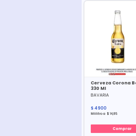
Cerveza Corona Bo
330 Ml
BAVARIA
$
4900
Mililitro
a
$
14
,
85
Comprar