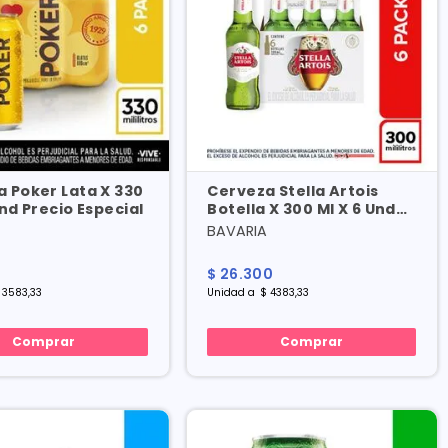
 Poker Lata X 330
Cerveza Stella Artois
Und Precio Especial
Botella X 300 Ml X 6 Und
Precio Especial
BAVARIA
0
$
26
.
300
3583
,
33
Unidad
a
$
4383
,
33
Comprar
Comprar