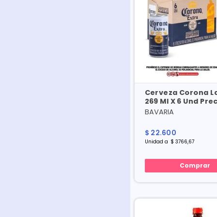
Cerveza Corona L
269 Ml X 6 Und Pre
Especial
BAVARIA
$
22
.
600
Unidad
a
$
3766
,
67
Comprar