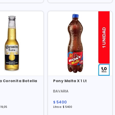
 Coronita Botella
Pony Malta X 1 Lt
l
BAVARIA
$
5400
19
,
05
Litro
a
$
5400