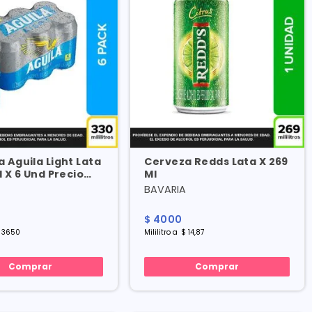
 Aguila Light Lata
Cerveza Redds Lata X 269
l X 6 Und Precio
Ml
l
BAVARIA
0
$
4000
3650
Mililitro
a
$
14
,
87
Comprar
Comprar