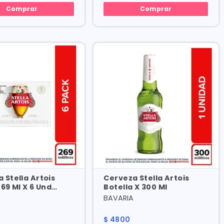
Comprar
Comprar
 Stella Artois
Cerveza Stella Artois
269 Ml X 6 Und
Botella X 300 Ml
Especial
BAVARIA
0
$
4800