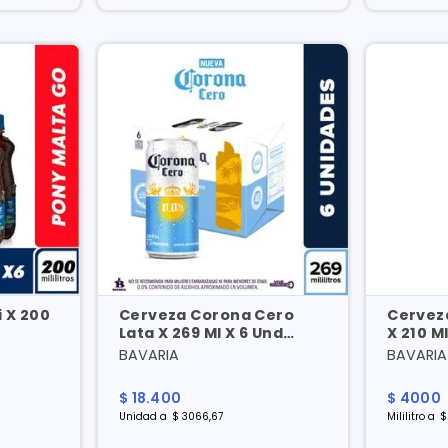
0
Cerveza Corona Cero
Cerveza
Lata X 269 Ml X 6 Und
X 210 M
Precio Especial
BAVARIA
BAVARIA
$
18
.
400
$
4000
Unidad
a
$
3066
,
67
Mililitro
a
$