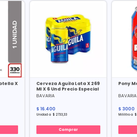
tella X
Cerveza Aguila Lata X 269
Pony Ma
Ml X 6 Und Precio Especial
BAVARIA
BAVARIA
$
16
.
400
$
3000
Unidad
a
$
2733
,
33
Mililitro
a
$
Comprar