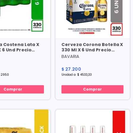
a Costena Lata X
Cerveza Corona Botella X
X 6 Und Precio
330 Ml X 6 Und Precio
l
Especial
BAVARIA
0
$
27
.
200
2950
Unidad
a
$
4533
,
33
Comprar
Comprar