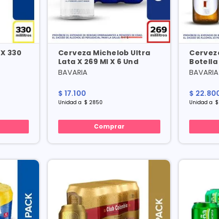
 X 330
Cerveza Michelob Ultra
Cerveza
Lata X 269 Ml X 6 Und
Botella
BAVARIA
BAVARIA
$
17
.
100
$
22
.
80
Unidad
a
$
2850
Unidad
a
$
Comprar