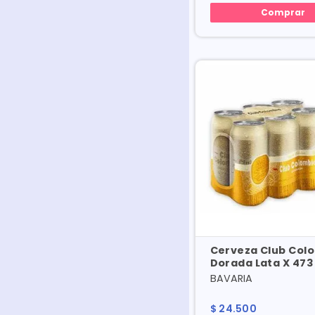
Comprar
Cerveza Club Col
Dorada Lata X 473 
Und Precio Especia
BAVARIA
$
24
.
500