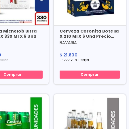
 Michelob Ultra
Cerveza Coronita Botella
 X 330 Ml X 6 Und
X 210 Ml X 6 Und Precio
Especial
BAVARIA
0
$
21
.
800
3800
Unidad
a
$
3633
,
33
Comprar
Comprar