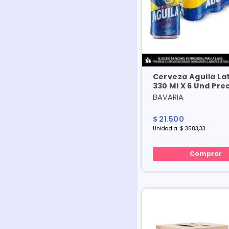
Cerveza Aguila La
330 Ml X 6 Und Pre
Especial
BAVARIA
$
21
.
500
Unidad
a
$
3583
,
33
Comprar