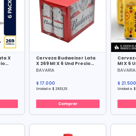
ata X
Cerveza Budweiser Lata
Cerveza
cio
X 269 Ml X 6 Und Precio
Ml X 6 
Especial
BAVARIA
BAVARIA
$
17
.
000
$
21
.
50
Unidad
a
$
2833
,
33
Unidad
a
$
Comprar