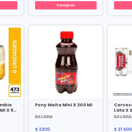
Comprar
ombia
Pony Malta Mini X 200 Ml
Cerveza
Ml X 6
Lata X 
l
Precio 
BAVARIA
BAVARIA
$
2200
$
21
.
60