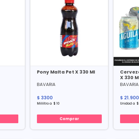
Pony Malta Pet X 330 Ml
Cerveza
X 330 M
Especia
BAVARIA
BAVARIA
$
3300
$
21
.
90
Mililitro
a
$
10
Unidad
a
$
Comprar