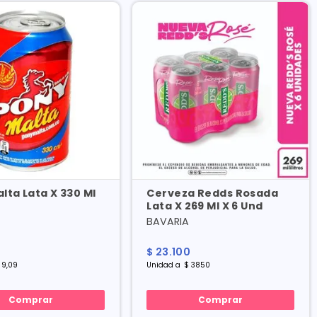
lta Lata X 330 Ml
Cerveza Redds Rosada
Lata X 269 Ml X 6 Und
BAVARIA
$
23
.
100
9
,
09
Unidad
a
$
3850
Comprar
Comprar