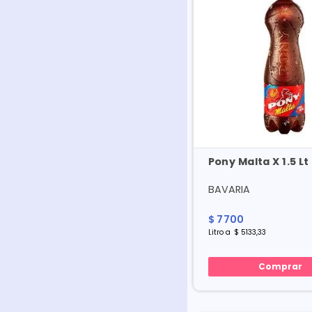
Pony Malta X 1.5 Lt
BAVARIA
$
7700
Litro
a
$
5133
,
33
Comprar