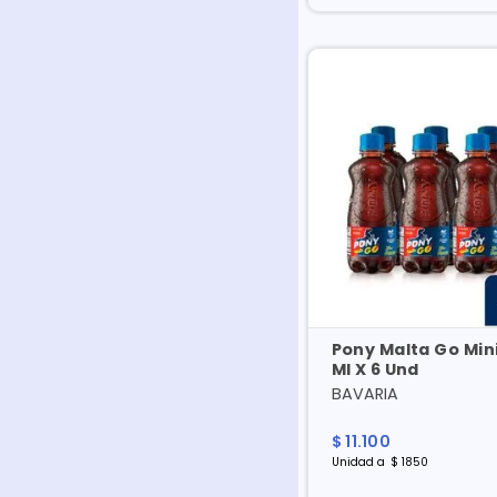
Pony Malta Go Mini X 20
Ml X 6 Und
BAVARIA
$
11
.
100
Unidad
a
$
1850