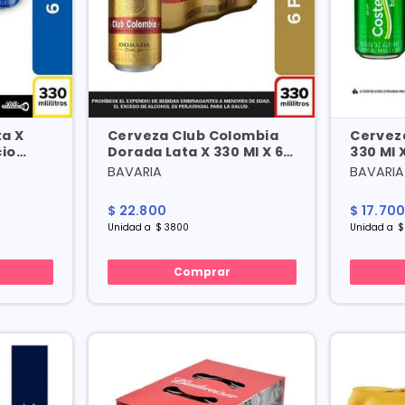
ta X
Cerveza Club Colombia
Cervez
cio
Dorada Lata X 330 Ml X 6
330 Ml 
Und Precio Especial
Especia
BAVARIA
BAVARIA
$
22
.
800
$
17
.
70
Unidad
a
$
3800
Unidad
a
$
Comprar