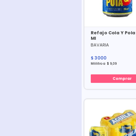
Refajo Cola Y Pola
Ml
BAVARIA
$
3000
Mililitro
a
$
9
,
09
Comprar