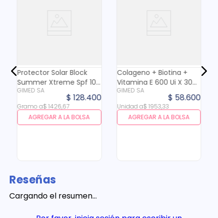
0
Protector Solar Block
Colageno + Biotina +
Summer Xtreme Spf 100
Vitamina E 600 Ui X 30
GIMED SA
GIMED SA
X 90 Gr
Cap
$
128
.
400
$
58
.
600
Gramo
a
$
1426
,
67
Unidad
a
$
1953
,
33
AGREGAR A LA BOLSA
AGREGAR A LA BOLSA
Reseñas
Cargando el resumen…