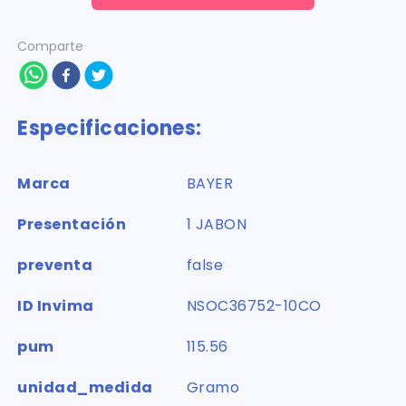
Comparte
Especificaciones:
Marca
BAYER
Presentación
1 JABON
preventa
false
ID Invima
NSOC36752-10CO
pum
115.56
unidad_medida
Gramo