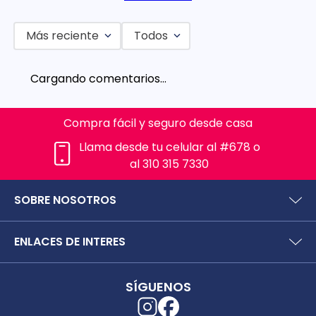
Más reciente
Todos
Cargando comentarios…
Compra fácil y seguro desde casa
Llama desde tu celular al #678 o
al 310 315 7330
SOBRE NOSOTROS
¿Quiénes somos?
ENLACES DE INTERES
Preguntas frecuentes
Políticas y términos de uso
SIC (Superintendencia deIndustria y Comercio).
Puntos Saludables
SÍGUENOS
Superfinanciera
Términos y condiciones puntos saludables
Trabaja con nosotros