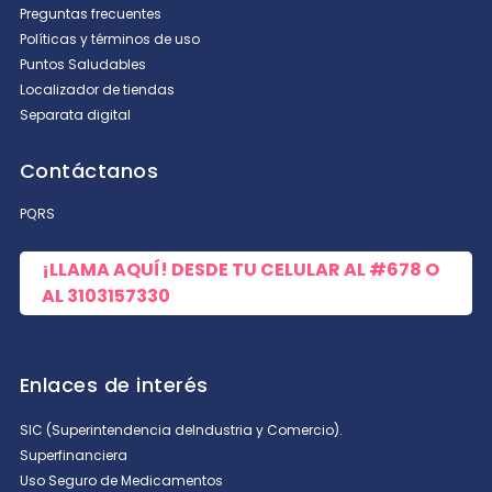
Preguntas frecuentes
Políticas y términos de uso
Puntos Saludables
Localizador de tiendas
Separata digital
Contáctanos
PQRS
¡LLAMA AQUÍ! DESDE TU CELULAR AL
#678
O
AL
3103157330
Enlaces de interés
SIC (Superintendencia deIndustria y Comercio).
Superfinanciera
Uso Seguro de Medicamentos