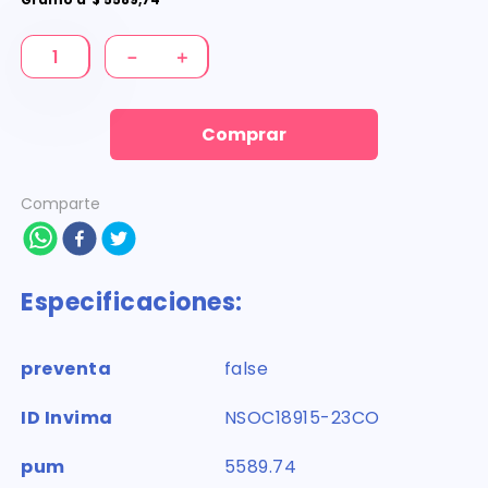
－
＋
Comprar
Comparte
Especificaciones:
preventa
false
ID Invima
NSOC18915-23CO
pum
5589.74