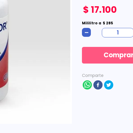
$
17
.
100
Mililitro
a
$
285
－
Compra
Comparte