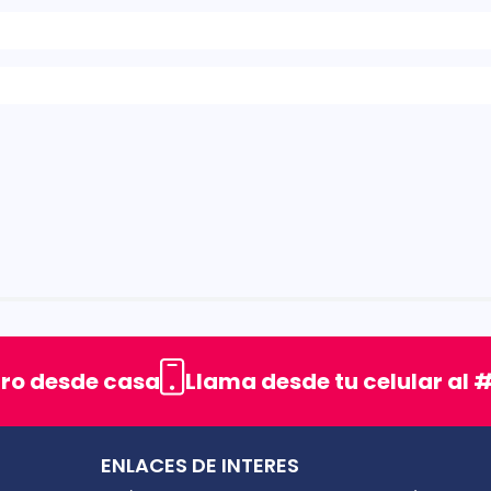
rellas
uro desde casa
Llama desde tu celular al #
ENLACES DE INTERES