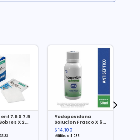
eril 7.5 X 7.5
Yodopovidona
Fixo
Sobres X 2
Solucion Frasco X 60
Cm X
Ml
$ 14.100
$ 43
33,33
Mililitro a $ 235
Unidad