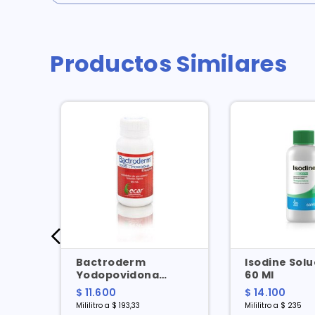
Productos Similares
Bactroderm
Isodine Solu
ore
Yodopovidona
60 Ml
Espuma X 60 Ml
$ 11.600
$ 14.100
Mililitro a $ 193,33
Mililitro a $ 235