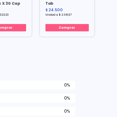
 X 30 Cap
Tab
Ml
$ 24.500
$ 27
.023,33
Unidad a $ 2.041,67
Mililit
omprar
Comprar
0%
0%
0%