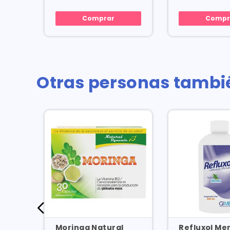
Comprar
Compr
Otras personas tambi
 250
Moringa Natural
Refluxol Me