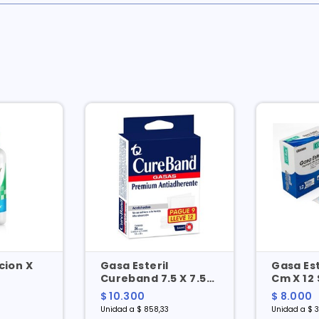
cion X
Gasa Esteril
Gasa Est
Cureband 7.5 X 7.5
Cm X 12 
Cm Pague 9 Lleve 12
Und C/u
$ 10.300
$ 8.000
Sobres X 2 Und C/u
Unidad a $ 858,33
Unidad a $ 3