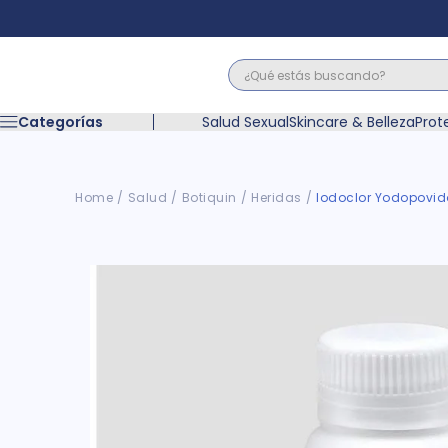
¿Qué estás buscando?
Términos M
Categorías
Salud Sexual
Skincare & Belleza
Prot
1
.
floratil
2
.
acerumen
3
.
marimer
Salud
Botiquin
Heridas
Iodoclor Yodopovid
4
.
mounjaro
5
.
forz
6
.
acetaminof
7
.
pañales
8
.
wegovy
9
.
cyclofem
10
.
vitamina c