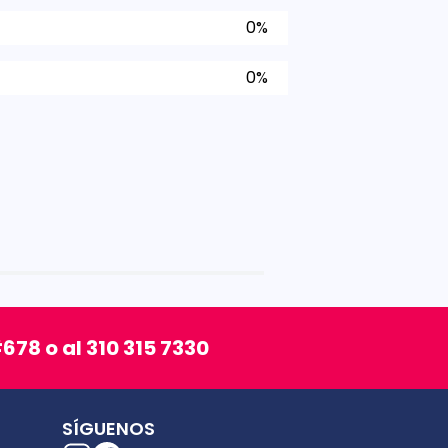
0%
0%
678 o al 310 315 7330
SÍGUENOS