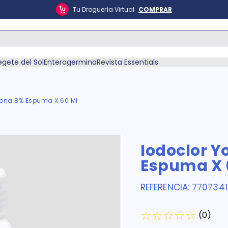
Tu Droguería Virtual
COMPRAR
ás Buscados
egete del Sol
Enterogermina
Revista Essentials
ona 8% Espuma X 60 Ml
én
Iodoclor 
Espuma X 
REFERENCIA
:
770734
☆
☆
☆
☆
☆
(
0
)