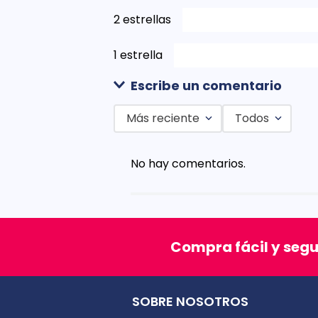
2 estrellas
1 estrella
Escribe un comentario
Más reciente
Todos
Agregar comentario
No hay comentarios.
Título
Califica el producto de 1 a 5 est
Compra fácil y seg
★
★
★
★
★
Tu nombre
SOBRE NOSOTROS