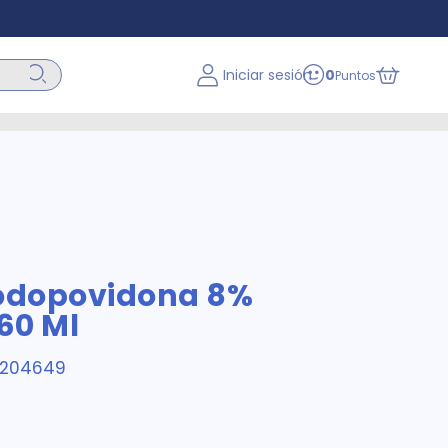
Iniciar sesión
0
Puntos
Yodopovidona 8%
60 Ml
1204649