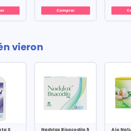
ar
Comprar
C
én vieron
nta X
Nadylax Bisacodilo 5
Ajo Nat