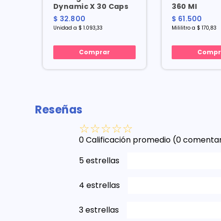
Dynamic X 30 Caps
360 Ml
$ 32.800
$ 61.500
Unidad a $ 1.093,33
Mililitro a $ 170,83
Comprar
Compr
Reseñas
☆
☆
☆
☆
☆
0 Calificación promedio
(0 comentar
5 estrellas
4 estrellas
3 estrellas