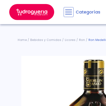
Categorías
Términos M
1
.
floratil
2
.
aceru
Bebidas y Comidas
Licores
Ron
Ron Medelli
3
.
marime
4
.
mounja
5
.
forz
6
.
cyclof
7
.
pañale
8
.
acetam
9
.
wegov
10
.
entero