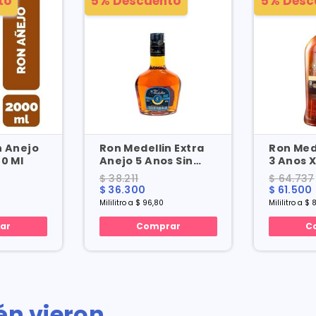
to
5% Descuento
5% Desc
n Anejo
Ron Medellin Extra
Ron Med
 2000 Ml
Anejo 5 Anos Sin
3 
Azucar X 375 Ml
$ 38.211
$ 64.737
$ 36.300
$ 61.500
Mililitro a $ 96,80
Mililitro a $ 
ar
Comprar
C
én vieron