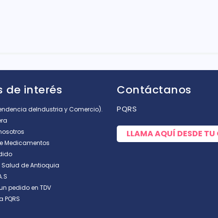
rellas
 de interés
Contáctanos
PQRS
tendencia deIndustria y Comercio).
era
nosotros
LLAMA AQUÍ DESDE TU
de Medicamentos
dido
e Salud de Antioquia
A.S
un pedido en TDV
a PQRS