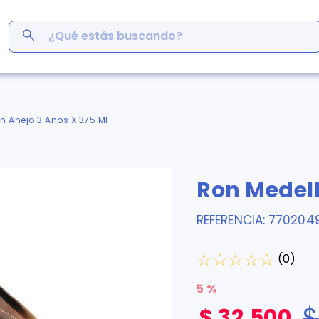
¿Qué estás buscando?
ás Buscados
men
n Anejo 3 Anos X 375 Ml
r
ro
Ron Medell
em
s
REFERENCIA
:
770204
inofén
y
☆
☆
☆
☆
☆
germina
(
0
)
5 %
$
$
32
.
500