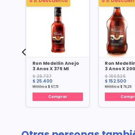
5% Descuento
5% Descuen
De
Ron Medellin Anejo
Ron Medelli
ldas
3 Anos X 375 Ml
3 Anos X
$ 26.737
$ 160.526
$ 25.400
$ 152.500
Mililitro a $ 67,73
Mililitro a $ 76,25
Comprar
Compr
Otras personas tambi