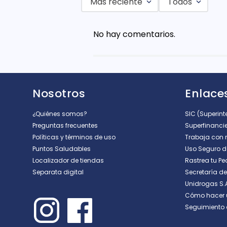
Más reciente
Todos
Agregar comentario
No hay comentarios.
Título
Califica el producto de 1 a 5 est
Nosotros
Enlaces
★
★
★
★
★
Tu nombre
¿Quiénes somos?
SIC (Superin
Preguntas frecuentes
Superfinanci
Políticas y términos de uso
Trabaja con 
Puntos Saludables
Uso Seguro 
Dirección de email
Localizador de tiendas
Rastrea tu Pe
Separata digital
Secretaría d
Unidrogas S.
Escribe un comentario
Cómo hacer 
Seguimiento 