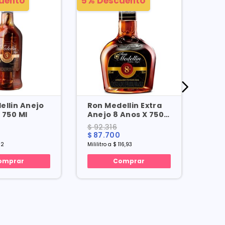
uento
5% Descuento
5% D
ellin Anejo
Ron Medellin Extra
Ron 
Anos X 750 Ml
Anejo 8 Anos X 750
Anejo
Ml
Ml
$ 92.316
$ 52
$ 87.700
$ 50
82
Mililitro a $ 116,93
Mililit
omprar
Comprar