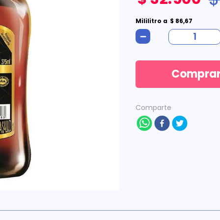
Mililitro
a
$
86
,
67
－
Compra
Comparte