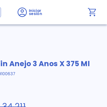
Iniciar 
sesión
in Anejo 3 Anos X 375 Ml
9100637
34
.
211