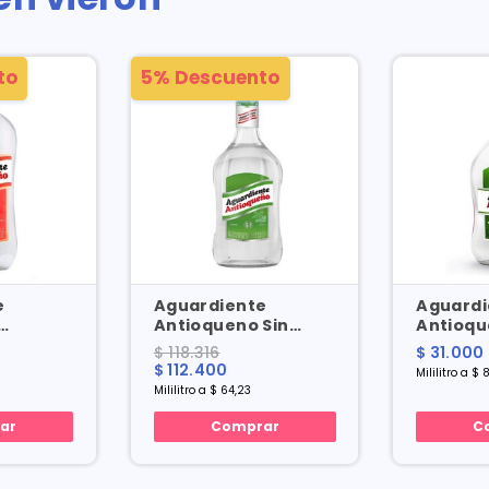
to
5% Descuento
e
Aguardiente
Aguardi
Antioqueno Sin
Antioqu
Botella
Azucar Verde X 1750
Azucar 
$ 118.316
$ 31.000
Ml
Botella 
$ 112.400
Mililitro a $ 
Mililitro a $ 64,23
ar
Comprar
C