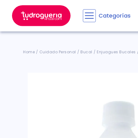
Categorías
Términos M
1
.
floratil
2
.
aceru
Cuidado Personal
Bucal
Enjuagues Bucales
3
.
marime
4
.
mounja
5
.
forz
6
.
cyclof
7
.
pañale
8
.
acetam
9
.
wegov
10
.
entero