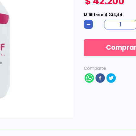
$
42
.
200
Mililitro
a
$
234
,
44
－
Compra
Comparte