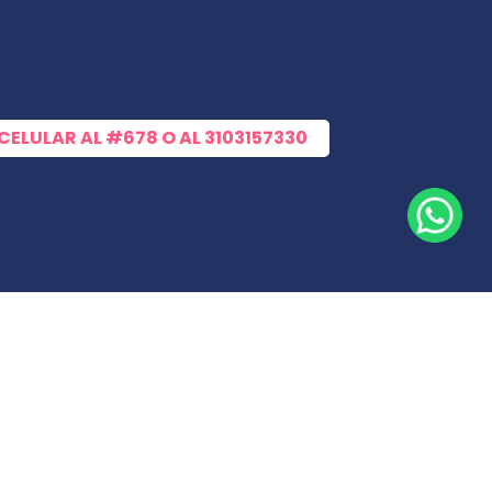
 CELULAR AL
#678
O AL
3103157330
les sin salir de casa!