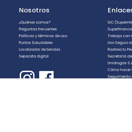
Califica el producto de 1 a 5 est
Nosotros
Enlaces
★
★
★
★
★
Tu nombre
¿Quiénes somos?
SIC (Superin
Preguntas frecuentes
Superfinanci
Políticas y términos de uso
Trabaja con 
Puntos Saludables
Uso Seguro 
Dirección de email
Localizador de tiendas
Rastrea tu Pe
Separata digital
Secretaría d
Unidrogas S.
Escribe un comentario
Cómo hacer 
Seguimiento 
ENVIAR COMENTARIO
Compra productos para el cuidado de tu salud, la 