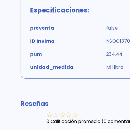
Especificaciones:
preventa
false
ID Invima
NSOC1370
pum
234.44
unidad_medida
Mililitro
Reseñas
☆
☆
☆
☆
☆
0 Calificación promedio
(0 comentar