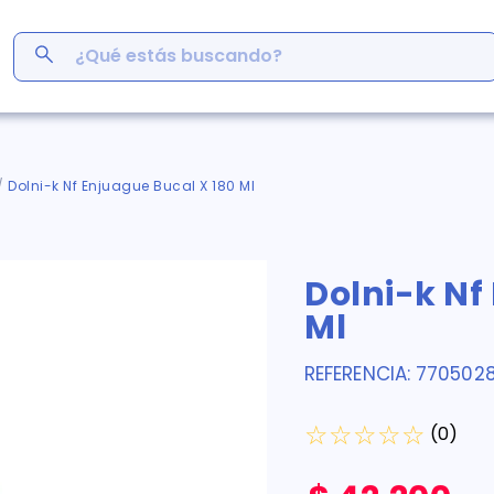
¿Qué estás buscando?
ás Buscados
men
Dolni-k Nf Enjuague Bucal X 180 Ml
r
ro
Dolni-k Nf
em
s
Ml
inofén
y
REFERENCIA
:
770502
germina
☆
☆
☆
☆
☆
(
0
)