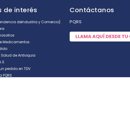
rellas
 de interés
Contáctanos
PQRS
tendencia deIndustria y Comercio).
era
nosotros
LLAMA AQUÍ DESDE TU
de Medicamentos
dido
e Salud de Antioquia
A.S
un pedido en TDV
a PQRS
de tus hijos y tu familia, al mejor precio. ¡Envíos naciona