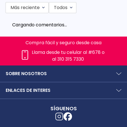
Más reciente
Todos
Agregar comentario
Cargando comentarios…
Título
Compra fácil y seguro desde casa
Califica el producto de 1 a 5 estrellas
Llama desde tu celular al #678 o
al 310 315 7330
★
★
★
★
★
Tu nombre
SOBRE NOSOTROS
¿Quiénes somos?
ENLACES DE INTERES
Dirección de email
Preguntas frecuentes
Políticas y términos de uso
SIC (Superintendencia deIndustria y Comercio).
Puntos Saludables
SÍGUENOS
Superfinanciera
Términos y condiciones puntos saludables
Escribe un comentario
Trabaja con nosotros
Localizador de tiendas
Uso seguro de medicamentos