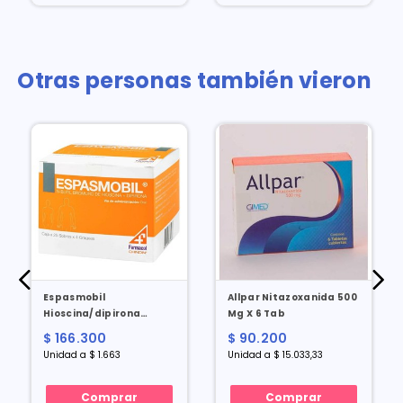
Otras personas también vieron
Espasmobil
Allpar Nitazoxanida 500
Hioscina/dipirona
Mg X 6 Tab
10/300 Mg X 25 Sobres X
$ 166.300
$ 90.200
4 Grageas
Unidad a $ 1.663
Unidad a $ 15.033,33
Comprar
Comprar