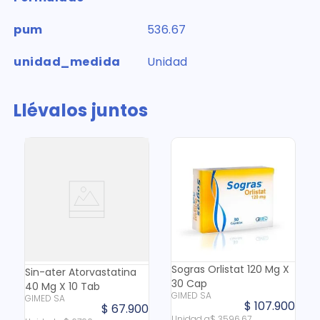
pum
536.67
unidad_medida
Unidad
Llévalos juntos
Sogras Orlistat 120 Mg X
Sin-ater Atorvastatina
30 Cap
40 Mg X 10 Tab
GIMED SA
GIMED SA
$
107
.
900
$
67
.
900
Unidad
a
$
3596
,
67