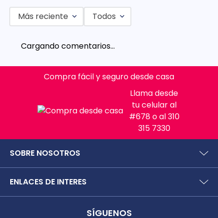
Más reciente
Todos
Cargando comentarios…
Compra fácil y seguro desde casa
Llama desde
tu celular al
#678 o al 310
315 7330
SOBRE NOSOTROS
¿Quiénes somos?
ENLACES DE INTERES
Preguntas frecuentes
Políticas y términos de uso
SIC (Superintendencia deIndustria y Comercio).
Puntos Saludables
SÍGUENOS
Superfinanciera